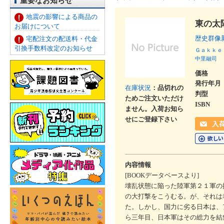
重要なお知らせ
地震の影響による商品の
東の太
お届けについて
歴史群像
宅配注文の配送料・代金
引換手数料改定のお知らせ
Ｇａｋｋｅ
中里融司
価格
発行年月
在庫状況
：品切れの
判型
ためご注文いただけ
ISBN
ません。入荷お知ら
せにご登録下さい
内容情報
[BOOKデータベースより]
壊乱状態に陥った陸軍第２１軍の
の大打撃をこうむる。が、それは
た。しかし、国力に劣る日本は、
ら三年目、日本軍はその総力を結