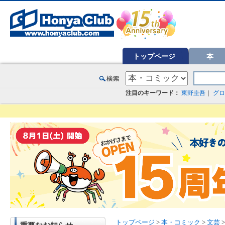
オンライン書店【ホンヤクラブ】はお好きな本屋での受け取りで送料無料！新刊予約・通販も。本（書籍）、雑誌、漫
トップページ
本
注目のキーワード：
東野圭吾
｜
グロ
トップページ
>
本・コミック
>
文芸