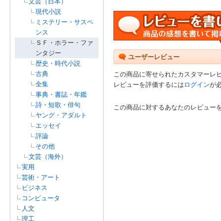
文芸（日本）
現代小説
ミステリー・サスペ
ンス
ＳＦ・ホラー・ファ
ンタジー
ユーザーレビュー
歴史・時代小説
古典
この商品に寄せられたカスタマーレ
全集
レビューを評価するには
ログイン
が
事典・書誌・年鑑
詩・短歌・俳句
この商品に対するあなたのレビュー
ヤング・アダルト
エッセイ
評論
その他
文芸（海外）
実用
芸術・アート
ビジネス
コンピュータ
人文
理工