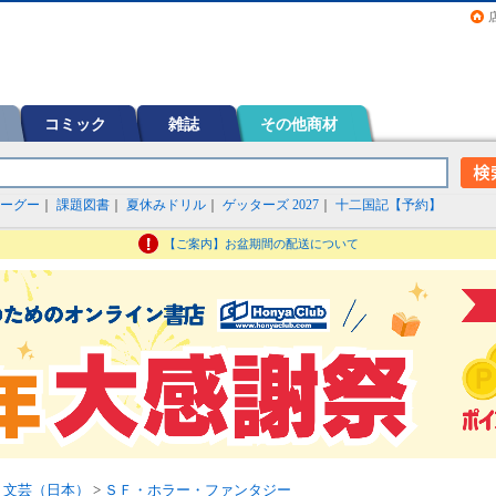
画（コミック）など在庫も充実
コミック
雑誌
その他商材
ーグー
｜
課題図書
｜
夏休みドリル
｜
ゲッターズ 2027
｜
十二国記【予約】
【ご案内】お盆期間の配送について
>
文芸（日本）
>
ＳＦ・ホラー・ファンタジー