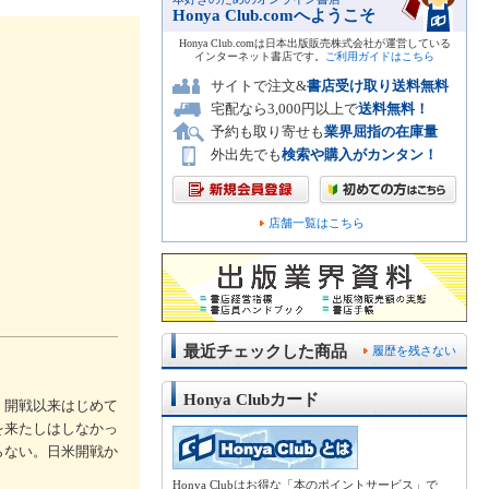
Honya Club.comへようこそ
Honya Club.comは日本出版販売株式会社が運営している
インターネット書店です。
ご利用ガイドはこちら
サイトで注文&
書店受け取り送料無料
宅配なら3,000円以上で
送料無料！
予約も取り寄せも
業界屈指の在庫量
外出先でも
検索や購入がカンタン！
店舗一覧はこちら
最近チェックした商品
履歴を残さない
Honya Clubカード
、開戦以来はじめて
を来たしはしなかっ
らない。日米開戦か
Honya Clubはお得な「本のポイントサービス」で