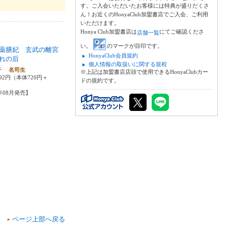
す。ご入会いただいたお客様には特典が盛りだくさ
ん！お近くのHonyaClub加盟書店でご入会、ご利用
いただけます。
Honya Club加盟書店は
にてご確認くださ
店舗一覧
い。
のマークが目印です。
薬膳妃 玄武の離宮
HonyaClub会員規約
れの后
個人情報の取扱いに関する規程
子 名司生
※上記は加盟書店店頭で使用できるHonyaClubカー
92円（本体720円＋
ドの規約です。
5年08月発売】
ページ上部へ戻る