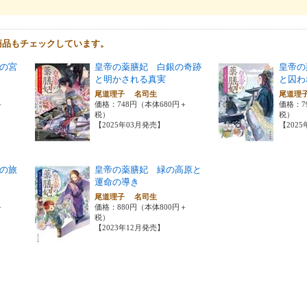
商品もチェックしています。
の宮
皇帝の薬膳妃 白銀の奇跡
皇帝の
と明かされる真実
と囚わ
尾道理子 名司生
尾道理
＋
価格：748円（本体680円＋
価格：7
税）
税）
【2025年03月発売】
【202
の旅
皇帝の薬膳妃 緑の高原と
運命の導き
尾道理子 名司生
＋
価格：880円（本体800円＋
税）
【2023年12月発売】