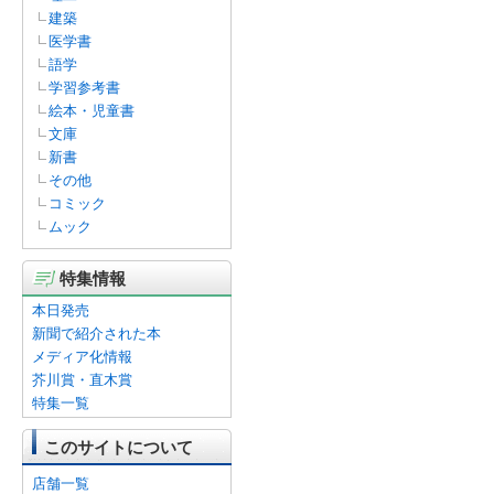
建築
医学書
語学
学習参考書
絵本・児童書
文庫
新書
その他
コミック
ムック
特集情報
本日発売
新聞で紹介された本
メディア化情報
芥川賞・直木賞
特集一覧
このサイトについて
店舗一覧