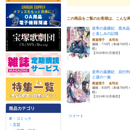
この商品をご覧のお客様は、こんな
皇帝の薬膳妃 黒水晶
と哀しみの記憶
尾道理子 名司生
価格：770円（本体700円
税）
【2026年01月発売】
皇帝の薬膳妃 后行列
と謎の一族
尾道理子 名司生
価格：858円（本体780円
税）
【2024年10月発売】
ツイート
本・コミック
文芸