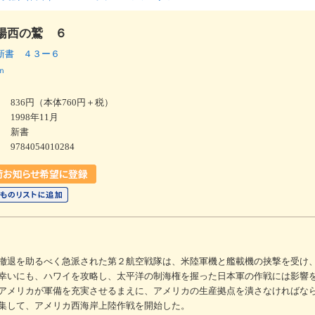
陽西の鷲 ６
新書 ４３ー６
ｎ
836円（本体760円＋税）
1998年11月
新書
9784054010284
撤退を助るべく急派された第２航空戦隊は、米陸軍機と艦載機の挟撃を受け
幸いにも、ハワイを攻略し、太平洋の制海権を握った日本軍の作戦には影響
アメリカが軍備を充実させるまえに、アメリカの生産拠点を潰さなければな
集して、アメリカ西海岸上陸作戦を開始した。