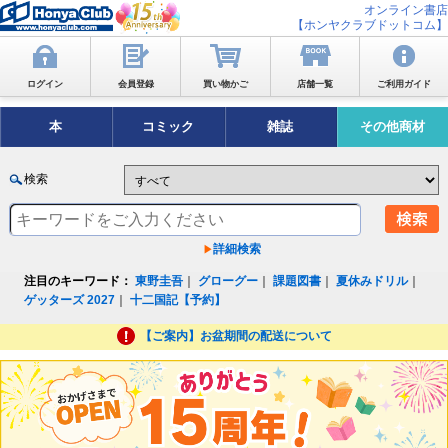
オンライン書店
【ホンヤクラブドットコム】
ログイン
会員登録
買い物かご
店舗一覧
ご利用ガイド
本
コミック
雑誌
その他商材
検索
詳細検索
注目のキーワード：
東野圭吾
｜
グローグー
｜
課題図書
｜
夏休みドリル
｜
ゲッターズ 2027
｜
十二国記【予約】
【ご案内】お盆期間の配送について