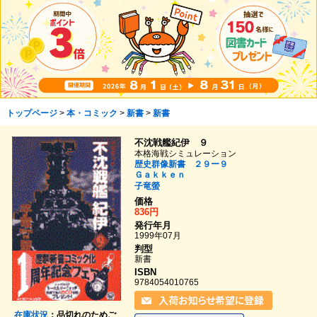
トップページ
>
本・コミック
>
新書
>
新書
不沈戦艦紀伊 ９
本格海戦シミュレーション
歴史群像新書 ２９ー９
Ｇａｋｋｅｎ
子竜螢
価格
836円
発行年月
1999年07月
判型
新書
ISBN
9784054010765
在庫状況
：品切れのためご