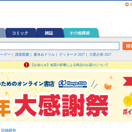
画（コミック）など在庫も充実
コミック
雑誌
その他商材
ーグー
｜
課題図書
｜
夏休みドリル
｜
ゲッターズ 2027
｜
六星占術 2027
【お知らせ】地震の影響による商品のお届けについて
>
冠婚葬祭