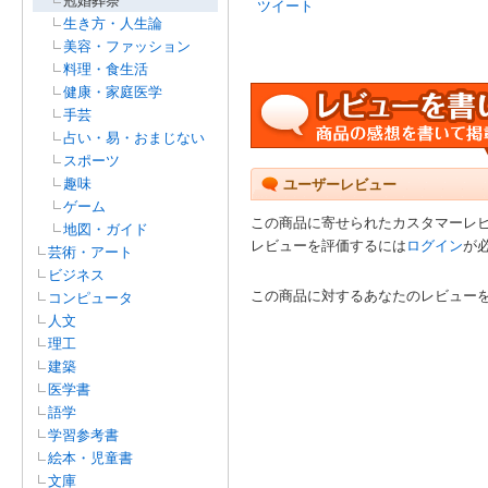
冠婚葬祭
ツイート
生き方・人生論
美容・ファッション
料理・食生活
健康・家庭医学
手芸
占い・易・おまじない
スポーツ
趣味
ユーザーレビュー
ゲーム
この商品に寄せられたカスタマーレ
地図・ガイド
レビューを評価するには
ログイン
が
芸術・アート
ビジネス
この商品に対するあなたのレビュー
コンピュータ
人文
理工
建築
医学書
語学
学習参考書
絵本・児童書
文庫