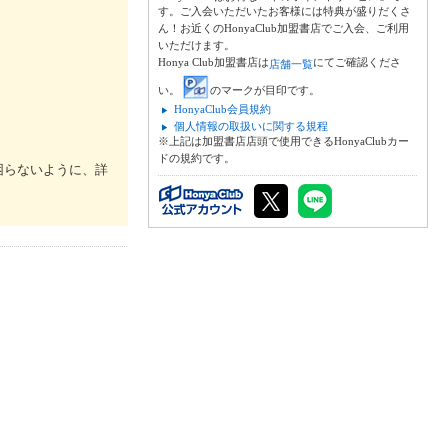
す。ご入会いただいたお客様には特典が盛りだくさ
ん！お近くのHonyaClub加盟書店でご入会、ご利用
いただけます。
Honya Club加盟書店は
にてご確認くださ
店舗一覧
い。
のマークが目印です。
HonyaClub会員規約
個人情報の取扱いに関する規程
※上記は加盟書店店頭で使用できるHonyaClubカー
ドの規約です。
困らないように、詳