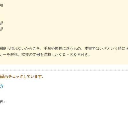
知
拶
拶
問側も慣れないからこそ、手順や挨拶に迷うもの。本書ではいざという時に
ナーを解説。挨拶の文例を満載したＣＤ－ＲＯＭ付き。
商品もチェックしています。
き方
会
0円＋