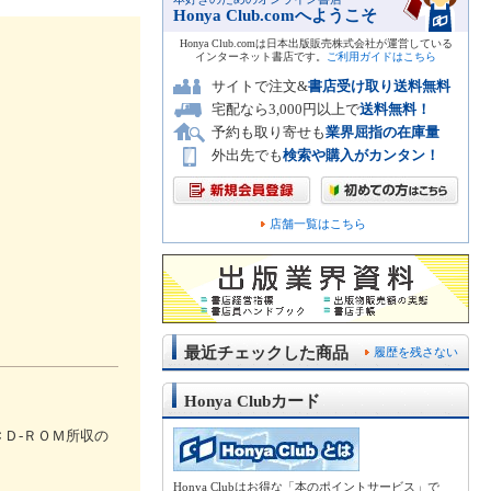
Honya Club.comへようこそ
Honya Club.comは日本出版販売株式会社が運営している
インターネット書店です。
ご利用ガイドはこちら
サイトで注文&
書店受け取り送料無料
宅配なら3,000円以上で
送料無料！
予約も取り寄せも
業界屈指の在庫量
外出先でも
検索や購入がカンタン！
店舗一覧はこちら
最近チェックした商品
履歴を残さない
Honya Clubカード
Ｄ‐ＲＯＭ所収の
Honya Clubはお得な「本のポイントサービス」で