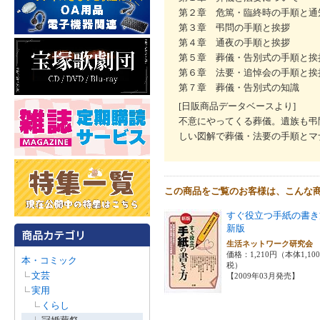
第２章 危篤・臨終時の手順と通
第３章 弔問の手順と挨拶
第４章 通夜の手順と挨拶
第５章 葬儀・告別式の手順と挨
第６章 法要・追悼会の手順と挨
第７章 葬儀・告別式の知識
[日販商品データベースより]
不意にやってくる葬儀。遺族も弔
しい図解で葬儀・法要の手順とマ
この商品をご覧のお客様は、こんな
すぐ役立つ手紙の書
新版
生活ネットワーク研究
価格：1,210円（本体1,10
本・コミック
税）
文芸
【2009年03月発売】
実用
くらし