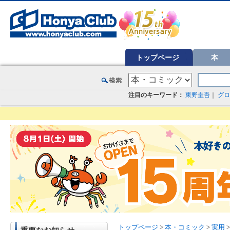
オンライン書店【ホンヤクラブ】はお好きな本屋での受け取りで送料無料！新刊予約・通販も。本（書籍）、雑誌、漫
トップページ
本
注目のキーワード：
東野圭吾
｜
グロ
トップページ
>
本・コミック
>
実用