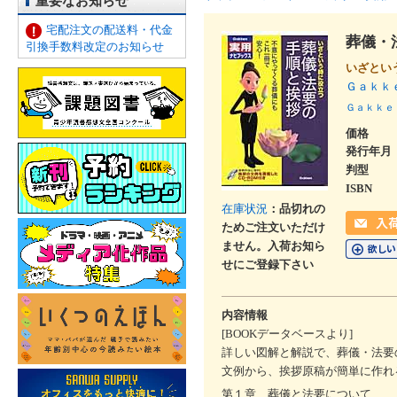
重要なお知らせ
宅配注文の配送料・代金
葬儀・
引換手数料改定のお知らせ
いざとい
Ｇａｋｋ
Ｇａｋｋｅ
価格
発行年月
判型
ISBN
在庫状況
：品切れの
ためご注文いただけ
ません。入荷お知ら
せにご登録下さい
内容情報
[BOOKデータベースより]
詳しい図解と解説で、葬儀・法要
文例から、挨拶原稿が簡単に作れ
第１章 葬儀と法要について