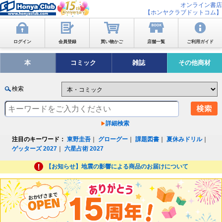
オンライン書店
【ホンヤクラブドットコム】
ログイン
会員登録
買い物かご
店舗一覧
ご利用ガイド
本
コミック
雑誌
その他商材
検索
詳細検索
注目のキーワード：
東野圭吾
｜
グローグー
｜
課題図書
｜
夏休みドリル
｜
ゲッターズ 2027
｜
六星占術 2027
【お知らせ】地震の影響による商品のお届けについて