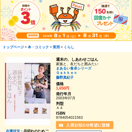
トップページ
>
本・コミック
>
実用
>
くらし
週末の、しあわせごはん
家族と、友だちと囲みたい
まあるい食卓シリーズ
Ｇａｋｋｅｎ
藤野真紀子
価格
1,650円
発行年月
2003年07月
判型
Ａ４
ISBN
9784054021563
在庫状況
：品切れのためご