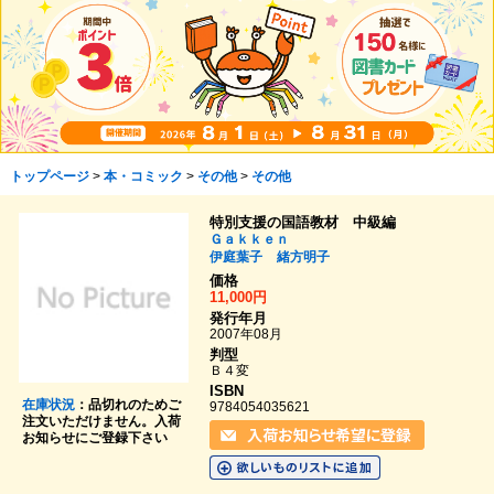
トップページ
>
本・コミック
>
その他
>
その他
特別支援の国語教材 中級編
Ｇａｋｋｅｎ
伊庭葉子
緒方明子
価格
11,000円
発行年月
2007年08月
判型
Ｂ４変
ISBN
在庫状況
：品切れのためご
9784054035621
注文いただけません。入荷
お知らせにご登録下さい