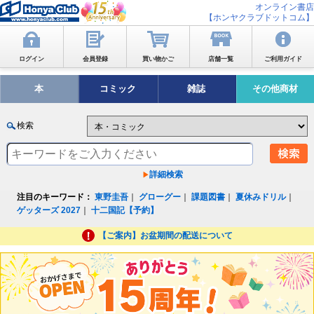
オンライン書店
【ホンヤクラブドットコム】
ログイン
会員登録
買い物かご
店舗一覧
ご利用ガイド
本
コミック
雑誌
その他商材
検索
詳細検索
注目のキーワード：
東野圭吾
｜
グローグー
｜
課題図書
｜
夏休みドリル
｜
ゲッターズ 2027
｜
十二国記【予約】
【ご案内】お盆期間の配送について