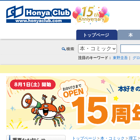
オンライン書店【ホンヤクラブ】はお好きな本屋での受け取りで送料無料！新刊予約・通販も。本（書籍）、雑誌、漫
トップページ
本
注目のキーワード：
東野圭吾
｜
グロ
トップページ
>
本・コミック
>
理工