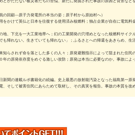
めどがたたない被災者たちの苦悩、新たに発掘された事故の原因と背景など
員の回顧―原子力発電所の本当の姿；原子村から原始村へ）
用をかけて英仏と日本を往復する使用済み核燃料；独占企業が自在に電気料
の地、下北を一大工業地帯へ；幻の工業開発の穴埋めとなった核燃料サイク
でも帰れない。生きていても帰れない」；ふるさとへの帰還をあきらめ、生
来知らされず命を落とした多くの人々；原発避難指示によって阻まれた住民
０年の原発依存度をめぐる激しい攻防；原発は本当に必要なのか。事故によ
日新聞の連載ルポ書籍化の続編。史上最悪の放射能汚染となった福島第一原
電、そして被害住民にあらためて取材し、その真実を報告。事故の本質を改