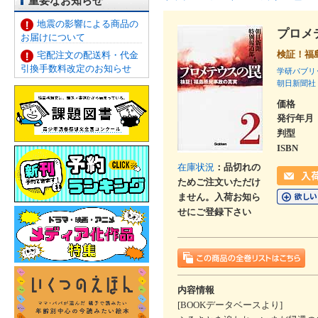
重要なお知らせ
地震の影響による商品の
プロメ
お届けについて
検証！福
宅配注文の配送料・代金
引換手数料改定のお知らせ
学研パブリ
朝日新聞社
価格
発行年月
判型
ISBN
在庫状況
：品切れの
ためご注文いただけ
ません。入荷お知ら
せにご登録下さい
内容情報
[BOOKデータベースより]