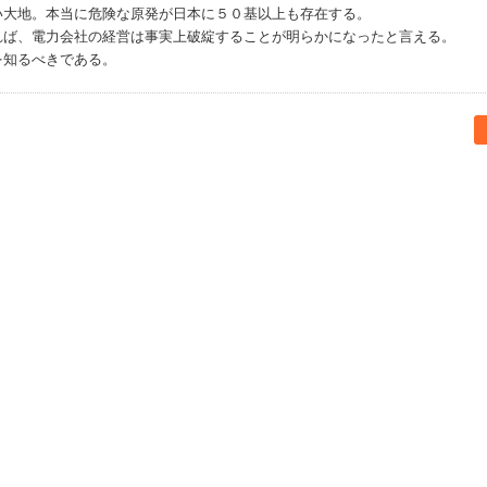
い大地。本当に危険な原発が日本に５０基以上も存在する。
れば、電力会社の経営は事実上破綻することが明らかになったと言える。
を知るべきである。