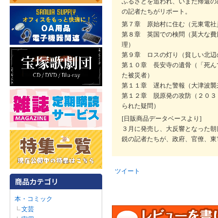
ふるさとを追われ、いまだ帰還の
の記者たちがリポート。
第７章 原始村に住む（元東電社
第８章 英国での検問（莫大な費
理）
第９章 ロスの灯り（貧しい北辺
第１０章 長安寺の遺骨（「死ん
た被災者）
第１１章 遅れた警報（大津波襲
第１２章 脱原発の攻防（２０３
られた疑問）
[日販商品データベースより]
３月に発売し、大反響となった朝
鋭の記者たちが、政府、官僚、東
ツイート
本・コミック
文芸