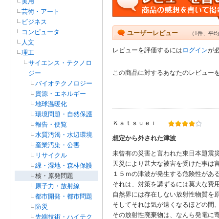
実用
芸術・アート
ビジネス
コンピュータ
ユーザーレビュー
（1件、平均
人文
レビューを評価するには
ログイン
が
理工
サイエンス・テクノロ
この商品に対するあなたのレビュー
ジー
バイオテクノロジー
資源・エネルギー
地球温暖化
環境問題・自然保護
Ｋａｔｓｕｅｉ
報告・便覧
水質汚濁・水辺環境
想定から外された津波
産業汚染・公害
未曾有の災害と言われた東日本題震
リサイクル
天災により甚大な被害を受けた事は
緑・湿地・森林保護
１５ｍの津波が発生する危険性があ
核・原発問題
それは、対策を講ずるには莫大な費
原子力・放射線
自然界には存在しない放射性物質を
都市開発・都市問題
そしてそれは気が遠くなるほどの間
防災
その放射性廃棄物は、なんら発電に
先端技術・ハイテク