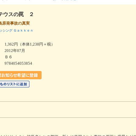
テウスの罠 ２
島原発事故の真実
ッシング
Ｇａｋｋｅｎ
1,362円（本体1,238円＋税）
2012年07月
Ｂ６
9784054053854