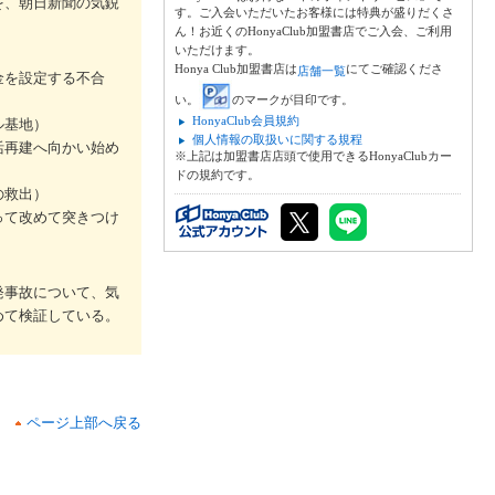
を、朝日新聞の気鋭
す。ご入会いただいたお客様には特典が盛りだくさ
ん！お近くのHonyaClub加盟書店でご入会、ご利用
いただけます。
Honya Club加盟書店は
にてご確認くださ
店舗一覧
金を設定する不合
い。
のマークが目印です。
HonyaClub会員規約
ル基地）
個人情報の取扱いに関する規程
活再建へ向かい始め
※上記は加盟書店店頭で使用できるHonyaClubカー
ドの規約です。
の救出）
って改めて突きつけ
発事故について、気
めて検証している。
ページ上部へ戻る