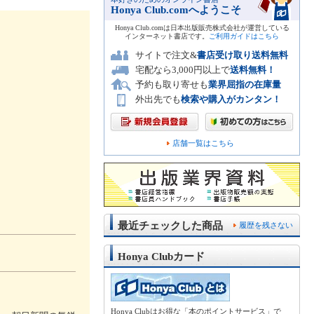
Honya Club.comへようこそ
Honya Club.comは日本出版販売株式会社が運営している
インターネット書店です。
ご利用ガイドはこちら
サイトで注文&
書店受け取り送料無料
宅配なら3,000円以上で
送料無料！
予約も取り寄せも
業界屈指の在庫量
外出先でも
検索や購入がカンタン！
店舗一覧はこちら
最近チェックした商品
履歴を残さない
Honya Clubカード
Honya Clubはお得な「本のポイントサービス」で