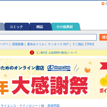
画（コミック）など在庫も充実
コミック
雑誌
その他商材
ーグー
｜
課題図書
｜
夏休みドリル
｜
ゲッターズ 2027
｜
十二国記【予約】
【ご案内】お盆期間の配送について
>
サイエンス・テクノロジー
>
核・原発問題