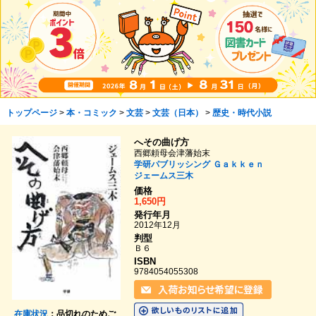
トップページ
>
本・コミック
>
文芸
>
文芸（日本）
>
歴史・時代小説
へその曲げ方
西郷頼母会津藩始末
学研パブリッシング
Ｇａｋｋｅｎ
ジェームス三木
価格
1,650円
発行年月
2012年12月
判型
Ｂ６
ISBN
9784054055308
在庫状況
：品切れのためご