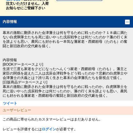
注文いただけません。入荷
お知らせにご登録下さい
内容情報
幕末の激動に翻弄された会津藩士は何を守るために戦ったのか？１８歳に満た
ない白虎隊隊士たちを死に追いやった戊辰戦争とは何だったのか？藩の行く末
を誰よりも思い、農民にも好かれる一本気な藩家老・西郷頼母（たのも）の奮
闘と新旧政府の交代劇を描く。
内容情報
[BOOKデータベースより]
生涯で三度も家老をクビになったへんくつ家老・西郷頼母（たのも）。藩主と
家臣の関係を超えた二人は戊辰会津戦争をどう戦ったのか？悲劇の白虎隊士や
会津藩士の大義とは？誇り高く生きた幕末の会津藩氏たちを新視点で描く。
[日販商品データベースより]
幕末の激動に翻弄された会津藩士は何を守るために戦ったのか。白虎隊隊士を
死に追いやった戊辰戦争とは何だったのか。藩の行く末を誰よりも思い、農民
にも好かれる藩家老・西郷頼母の奮闘と新旧政府の交代劇を描く。
ツイート
ユーザーレビュー
この商品に寄せられたカスタマーレビューはまだありません。
レビューを評価するには
ログイン
が必要です。