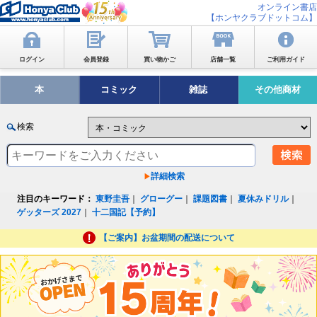
オンライン書店
【ホンヤクラブドットコム】
ログイン
会員登録
買い物かご
店舗一覧
ご利用ガイド
本
コミック
雑誌
その他商材
検索
詳細検索
注目のキーワード：
東野圭吾
｜
グローグー
｜
課題図書
｜
夏休みドリル
｜
ゲッターズ 2027
｜
十二国記【予約】
【ご案内】お盆期間の配送について