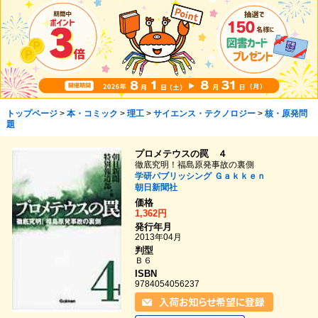
トップページ
>
本・コミック
>
理工
>
サイエンス・テクノロジー
>
核・原発問
題
プロメテウスの罠 ４
徹底究明！福島原発事故の裏側
学研パブリッシング
Ｇａｋｋｅｎ
朝日新聞社
価格
1,362円
発行年月
2013年04月
判型
Ｂ６
ISBN
9784054056237