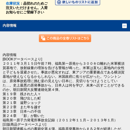
在庫状況
：品切れのためご
注文いただけません。入荷
お知らせにご登録下さい
内容情報
内容情報
[BOOKデータベースより]
２０１１年３月１５日午前７時、福島第一原発から３００キロ離れた米軍横須
賀基地で、放射線量の増加を告げる警報が鳴った。米軍は直ちに基地内の女性
と子どもを退避させた。事故が悪化すれば、東アジアの重要拠点である横須賀
基地が使えなくなるかもしれない。米国政府に焦りが広がった。ワシントン
は、原発事故処理に挑む姿の見えない日本に、見切りをつけようとしてい
た…。史上最悪の原発事故から、日本人は何を学び、未来へ託すことができる
のか。朝日新聞大反響連籍化第４弾。
第１９章 残された人々
第２０章 飛び出した町
第２１章 遠野ショック
第２２章 また年を越す
第２３章 日本への不信
第２４章 「影」が動いた
福島第一原子力発電所事故全記録（２０１２年１１月～２０１３年１月）
[日販商品データベースより]
朝日新聞連載ルポの書籍化第４弾。福島原発事故からまる２年が経過したが、