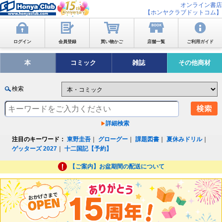
オンライン書店
【ホンヤクラブドットコム】
ログイン
会員登録
買い物かご
店舗一覧
ご利用ガイド
本
コミック
雑誌
その他商材
検索
詳細検索
注目のキーワード：
東野圭吾
｜
グローグー
｜
課題図書
｜
夏休みドリル
｜
ゲッターズ 2027
｜
十二国記【予約】
【ご案内】お盆期間の配送について