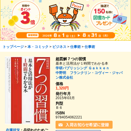
トップページ
>
本・コミック
>
ビジネス
>
仕事術
>
仕事術
超図解７つの習慣
基本と活用法が１時間でわかる本
学研パブリッシング
Ｇａｋｋｅｎ
中野明
フランクリン・コヴィー・ジャパ
ン株式会社
価格
1,320円
発行年月
2015年03月
判型
Ｂ６
ISBN
9784054062221
在庫状況
：品切れのためご