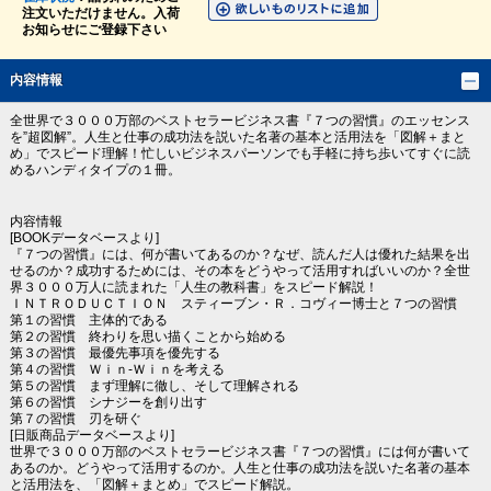
注文いただけません。入荷
お知らせにご登録下さい
内容情報
全世界で３０００万部のベストセラービジネス書『７つの習慣』のエッセンス
を”超図解”。人生と仕事の成功法を説いた名著の基本と活用法を「図解＋まと
め」でスピード理解！忙しいビジネスパーソンでも手軽に持ち歩いてすぐに読
めるハンディタイプの１冊。
内容情報
[BOOKデータベースより]
『７つの習慣』には、何が書いてあるのか？なぜ、読んだ人は優れた結果を出
せるのか？成功するためには、その本をどうやって活用すればいいのか？全世
界３０００万人に読まれた「人生の教科書」をスピード解説！
ＩＮＴＲＯＤＵＣＴＩＯＮ スティーブン・Ｒ．コヴィー博士と７つの習慣
第１の習慣 主体的である
第２の習慣 終わりを思い描くことから始める
第３の習慣 最優先事項を優先する
第４の習慣 Ｗｉｎ‐Ｗｉｎを考える
第５の習慣 まず理解に徹し、そして理解される
第６の習慣 シナジーを創り出す
第７の習慣 刃を研ぐ
[日販商品データベースより]
世界で３０００万部のベストセラービジネス書『７つの習慣』には何が書いて
あるのか。どうやって活用するのか。人生と仕事の成功法を説いた名著の基本
と活用法を、「図解＋まとめ」でスピード解説。