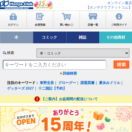
オンライン書店
【ホンヤクラブドットコム】
ログイン
会員登録
買い物かご
店舗一覧
ご利用ガイド
本
コミック
雑誌
その他商材
検索
詳細検索
注目のキーワード：
東野圭吾
｜
グローグー
｜
課題図書
｜
夏休みドリル
｜
ゲッターズ 2027
｜
十二国記【予約】
【ご案内】お盆期間の配送について