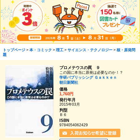
トップページ
>
本・コミック
>
理工
>
サイエンス・テクノロジー
>
核・原発問
題
プロメテウスの罠 ９
この国に本当に原発は必要なのか！？
学研パブリッシング
Ｇａｋｋｅｎ
朝日新聞社
価格
1,760円
発行年月
2015年03月
判型
Ｂ６
ISBN
9784054062429