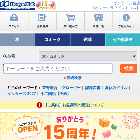
オンライン書店
【ホンヤクラブドットコム】
ログイン
会員登録
買い物かご
店舗一覧
ご利用ガイド
本
コミック
雑誌
その他商材
検索
詳細検索
注目のキーワード：
東野圭吾
｜
グローグー
｜
課題図書
｜
夏休みドリル
｜
ゲッターズ 2027
｜
十二国記【予約】
【ご案内】お盆期間の配送について