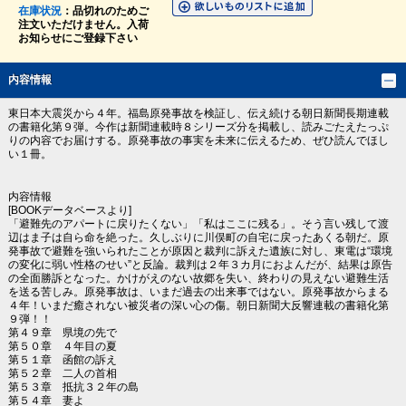
在庫状況
：品切れのためご
注文いただけません。入荷
お知らせにご登録下さい
内容情報
東日本大震災から４年。福島原発事故を検証し、伝え続ける朝日新聞長期連載
の書籍化第９弾。今作は新聞連載時８シリーズ分を掲載し、読みごたえたっぷ
りの内容でお届けする。原発事故の事実を未来に伝えるため、ぜひ読んでほし
い１冊。
内容情報
[BOOKデータベースより]
「避難先のアパートに戻りたくない」「私はここに残る」。そう言い残して渡
辺はま子は自ら命を絶った。久しぶりに川俣町の自宅に戻ったあくる朝だ。原
発事故で避難を強いられたことが原因と裁判に訴えた遺族に対し、東電は“環境
の変化に弱い性格のせい”と反論。裁判は２年３カ月におよんだが、結果は原告
の全面勝訴となった。かけがえのない故郷を失い、終わりの見えない避難生活
を送る苦しみ。原発事故は、いまだ過去の出来事ではない。原発事故からまる
４年！いまだ癒されない被災者の深い心の傷。朝日新聞大反響連載の書籍化第
９弾！！
第４９章 県境の先で
第５０章 ４年目の夏
第５１章 函館の訴え
第５２章 二人の首相
第５３章 抵抗３２年の島
第５４章 妻よ