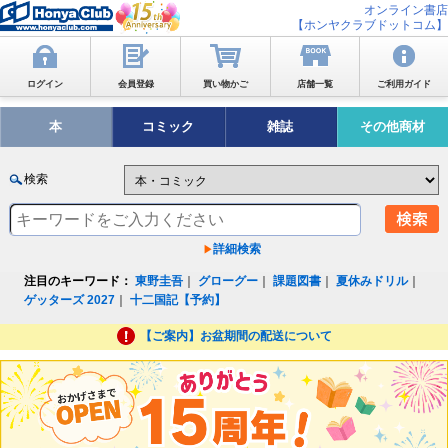
オンライン書店
【ホンヤクラブドットコム】
ログイン
会員登録
買い物かご
店舗一覧
ご利用ガイド
本
コミック
雑誌
その他商材
検索
詳細検索
注目のキーワード：
東野圭吾
｜
グローグー
｜
課題図書
｜
夏休みドリル
｜
ゲッターズ 2027
｜
十二国記【予約】
【ご案内】お盆期間の配送について