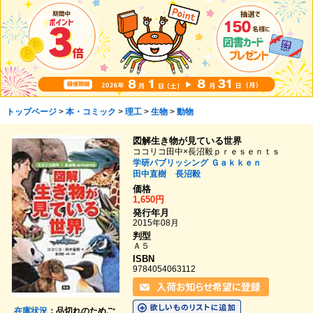
トップページ
>
本・コミック
>
理工
>
生物
>
動物
図解生き物が見ている世界
ココリコ田中×長沼毅ｐｒｅｓｅｎｔｓ
学研パブリッシング
Ｇａｋｋｅｎ
田中直樹
長沼毅
価格
1,650円
発行年月
2015年08月
判型
Ａ５
ISBN
9784054063112
在庫状況
：品切れのためご