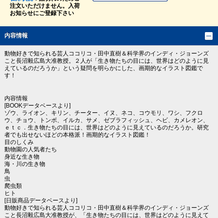
注文いただけません。入荷
お知らせにご登録下さい
内容情報
動物好きで知られる芸人ココリコ・田中直樹＆科学界のインディ・ジョーンズ
こと長沼毅広島大准教授。２人が「生き物たちの目には、世界はどのように見
えているのだろうか」という疑問を明らかにした、画期的なイラスト図鑑で
す！
内容情報
[BOOKデータベースより]
ゾウ、ライオン、キリン、チーター、イヌ、ネコ、コウモリ、ワシ、フクロ
ウ、チョウ、トンボ、イルカ、サメ、ゼブラフィッシュ、ヘビ、カメレオン、
ｅｔｃ．生き物たちの目には、世界はどのように見えているのだろうか。研究
者でも出せないほどの本格派！画期的なイラスト図鑑！
目のしくみ
動物園の人気者たち
身近な生き物
海・川の生き物
鳥
虫
爬虫類
ヒト
[日販商品データベースより]
動物好きで知られる芸人ココリコ・田中直樹＆科学界のインディ・ジョーンズ
こと長沼毅広島大准教授が、「生き物たちの目には、世界はどのように見えて