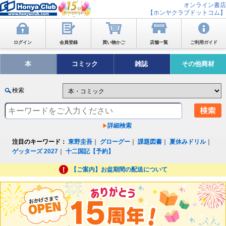
オンライン書店
【ホンヤクラブドットコム】
ログイン
会員登録
買い物かご
店舗一覧
ご利用ガイド
本
コミック
雑誌
その他商材
検索
詳細検索
注目のキーワード：
東野圭吾
｜
グローグー
｜
課題図書
｜
夏休みドリル
｜
ゲッターズ 2027
｜
十二国記【予約】
【ご案内】お盆期間の配送について