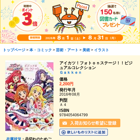
トップページ
>
本・コミック
>
芸術・アート
>
美術
>
イラスト
アイカツ！フォトｏｎステージ！！ビジ
ュアルコレクション
Ｇａｋｋｅｎ
価格
2,200円
発行年月
2016年08月
判型
Ａ４
ISBN
9784054064799
在庫状況
：品切れのためご