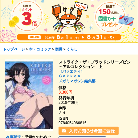
トップページ
>
本・コミック
>
実用
>
くらし
ストライク・ザ・ブラッドシリーズビジ
ュアルコレクション 上
［バラエティ］
Ｇａｋｋｅｎ
メガミマガジン編集部
価格
3,300円
発行年月
2018年09月
判型
Ａ４
ISBN
9784054066816
在庫状況
：品切れのためご