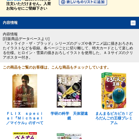
注文いただけません。入荷
お知らせにご登録下さい
内容情報
内容情報
[日販商品データベースより]
『ストライク・ザ・ブラッド』シリーズのグッズや各アニメ誌に描きおろされ
たイラストなどを収録。各ページごとに切り離して、特大カードとして楽しめ
る仕様。ヒロイン・雪菜の描きおろしイラストを使用した、Ａ３サイズのクリ
アポスター付き。
この商品をご覧のお客様は、こんな商品もチェックしています。
ＦＬＩＸ ｓｐｅｃｉ
学研の科学 天体望遠
まんまるピカピカ！ど
ａｌ『Ｍｉｃｈａｅｌ
鏡
ろだんごの王様プレミ
／マイケル』のすべて
アム