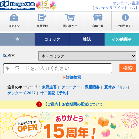
オンライン書店
【ホンヤクラブドットコム】
ログイン
会員登録
買い物かご
店舗一覧
ご利用ガイド
本
コミック
雑誌
その他商材
検索
詳細検索
注目のキーワード：
東野圭吾
｜
グローグー
｜
課題図書
｜
夏休みドリル
｜
ゲッターズ 2027
｜
十二国記【予約】
【ご案内】お盆期間の配送について