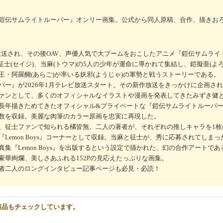
鎧伝サムライトルーパー』オンリー画集。公式から同人原稿、合作、描きお
テレビ放送され、その後OAV、声優人気で大ブームをおこしたアニメ『鎧伝サムラ
)、征士(セイジ)、当麻(トウマ)の5人の少年が運命に導かれて集結し、鎧擬亜(よ
・阿羅醐(あらご)が率いる妖邪(ようじゃ)の軍勢と戦うストーリーである。
パー』が2026年1月テレビ放送スタート。その新作放送をきっかけに企画さ
ァンとして、多くのオフィシャルなイラストや漫画を発表してきたみずき健
長年描きためてきたオフィシャル&プライベートな『鎧伝サムライトルーパ
数を収録。美麗な肉筆のカラー原画を忠実に再現した。
、征士ファンで知られる橘皆無。二人の著者が、それぞれの推しキャラを1枚
Lemon Boys』コーナーとして収録。当麻と征士が、秀に応募されてしま
集『Lemon Boys』を出版するという設定で描かれた、幻の合作アートで
豪華絢爛、美しさあふれる152Pの見応えたっぷりな画集。
者二人のロングインタビュー記事ページも必見・必読！
商品もチェックしています。