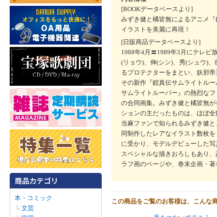
[BOOKデータベースより]
みずき健と橘皆無によるアニメ『
イラストを美麗に再現！
[日販商品データベースより]
1988年4月〓1989年3月に
(リョウ)、伸(シン)、秀(シュウ
るプロテクターをまとい、妖邪帝王
その新作『鎧真伝サムライトルー
サムライトルーパー』の熱烈なフ
の合同画集。みずき健と橘皆無が
ションの主だったものは、ほぼ全
当麻ファンで知られるみずき健と
同制作したレアなイラスト数枚を『
に受かり、モデルデビューした写真
スペシャルな描きおろしもあり、
ラフ画のページや、巻末企画・著
本・コミック
この商品をご覧のお客様は、こんな
文芸