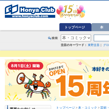
オンライン書店【ホンヤクラブ】はお好きな本屋での受け取りで送料無料！新刊予約・通販も。本（書籍）、雑誌、漫
トップページ
本
注目のキーワード：
東野圭吾
｜
グロ
トップページ
>
本・コミック
>
芸術