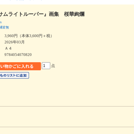
サムライトルーパー』画集 桜華絢爛
ｎ
橘皆無
3,960円（本体3,600円＋税）
2026年03月
Ａ４
9784054070820
点