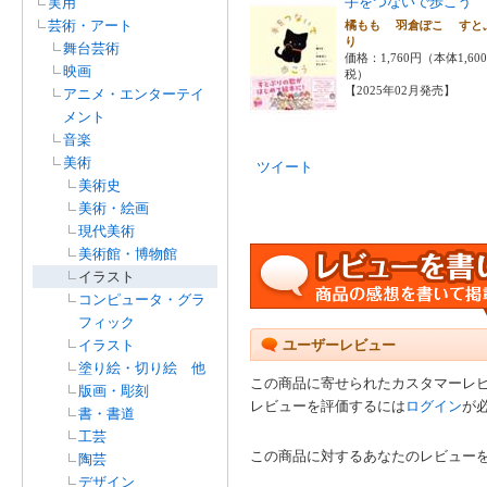
手をつないで歩こう
実用
芸術・アート
橘もも 羽倉ぽこ すと
り
舞台芸術
価格：1,760円（本体1,60
映画
税）
【2025年02月発売】
アニメ・エンターテイ
メント
音楽
美術
ツイート
美術史
美術・絵画
現代美術
美術館・博物館
イラスト
コンピュータ・グラ
フィック
イラスト
ユーザーレビュー
塗り絵・切り絵 他
この商品に寄せられたカスタマーレ
版画・彫刻
レビューを評価するには
ログイン
が
書・書道
工芸
この商品に対するあなたのレビュー
陶芸
デザイン