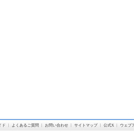
書店【ホンヤクラブ】はお好きな本屋での受け取りで送料無料！新刊予約・通販も。本（書籍）、雑誌、漫画（コミック）な
イド
よくあるご質問
お問い合わせ
サイトマップ
公式X
ウェブ