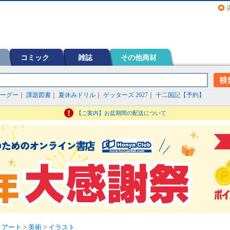
画（コミック）など在庫も充実
コミック
雑誌
その他商材
ーグー
｜
課題図書
｜
夏休みドリル
｜
ゲッターズ 2027
｜
十二国記【予約】
【ご案内】お盆期間の配送について
・アート
>
美術
>
イラスト