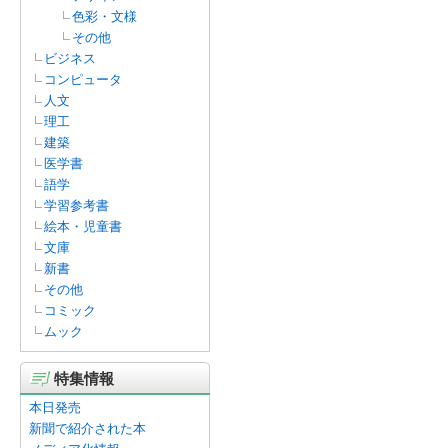
色彩・文様
その他
ビジネス
コンピュータ
人文
理工
建築
医学書
語学
学習参考書
絵本・児童書
文庫
新書
その他
コミック
ムック
特集情報
本日発売
新聞で紹介された本