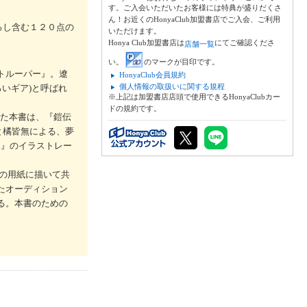
す。ご入会いただいたお客様には特典が盛りだくさ
ん！お近くのHonyaClub加盟書店でご入会、ご利用
ろし含む１２０点の
いただけます。
Honya Club加盟書店は
にてご確認くださ
店舗一覧
い。
のマークが目印です。
イトルーパー』。遼
HonyaClub会員規約
個人情報の取扱いに関する規程
ろいギア)と呼ばれ
※上記は加盟書店店頭で使用できるHonyaClubカー
ドの規約です。
れた本書は、『鎧伝
と橘皆無による、夢
ー』のイラストレー
の用紙に描いて共
ったオーディション
ある。本書のための