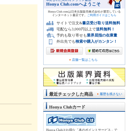
Honya Club.comへようこそ
Honya Club.comは日本出版販売株式会社が運営している
インターネット書店です。
ご利用ガイドはこちら
サイトで注文&
書店受け取り送料無料
宅配なら3,000円以上で
送料無料！
予約も取り寄せも
業界屈指の在庫量
外出先でも
検索や購入がカンタン！
店舗一覧はこちら
最近チェックした商品
履歴を残さない
Honya Clubカード
Honya Clubはお得な「本のポイントサービス」で