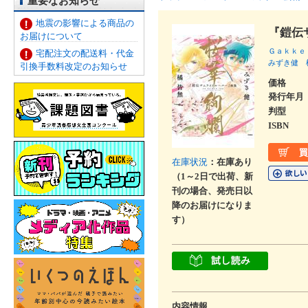
重要なお知らせ
地震の影響による商品の
『鎧伝
お届けについて
Ｇａｋｋｅ
宅配注文の配送料・代金
みずき健
引換手数料改定のお知らせ
価格
発行年月
判型
ISBN
在庫状況
：在庫あり
（1～2日で出荷、新
刊の場合、発売日以
降のお届けになりま
す）
内容情報