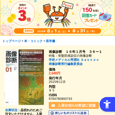
トップページ
>
本・コミック
>
医学書
画像診断 １６年１月号 ３６ー１
特集：骨盤部感染症の画像診断
学研メディカル秀潤社
Ｇａｋｋｅｎ
画像診断実行編集委員会
価格
2,640円
発行年月
2015年12月
判型
Ｂ５
ISBN
9784780900743
在庫状況
：品切れのためご
注文いただけません。入荷