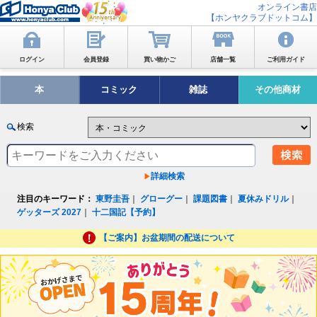
オンライン書店
【ホンヤクラブドットコム】
ログイン
会員登録
買い物かご
店舗一覧
ご利用ガイド
本
コミック
雑誌
その他商材
検索
詳細検索
注目のキーワード：
東野圭吾
｜
グローグー
｜
課題図書
｜
夏休みドリル
｜
ゲッターズ 2027
｜
十二国記【予約】
【ご案内】お盆期間の配送について