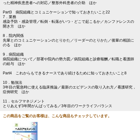
った精神疾患患者への対応／整形外科患者の介助 ほか
Part3 病院組織とコミュニケーションで知っておきたいこと22
7．業務
感染予防・感染管理／転倒・転落がいつ・どこで起こるか／カンファレンスの
開き方 ほか
8．院内関係
先輩とのコミュニケーションのとりかた／リーダーのとりかた／後輩の相談に
のる ほか
9．病院組織
病院組織について／部署や院内の勢力図／病院組織と診療報酬／転職と看護師
の給与 ほか
Part4 これからもできるナースであり続けるために知っておきたいこと8
10．勉強法
3年目の緊急時に使える臨床推論／最新のエビデンスの取り入れ方／看護研究，
症例研究 ほか
11．セルフマネジメント
とりあえず3年間がんばってみる／3年目のワークライフバランス
この商品をご覧のお客様は、こんな商品もチェックしています。