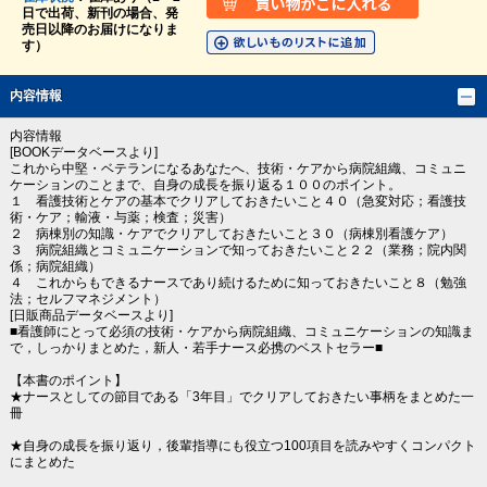
日で出荷、新刊の場合、発
売日以降のお届けになりま
す）
内容情報
内容情報
[BOOKデータベースより]
これから中堅・ベテランになるあなたへ、技術・ケアから病院組織、コミュニ
ケーションのことまで、自身の成長を振り返る１００のポイント。
１ 看護技術とケアの基本でクリアしておきたいこと４０（急変対応；看護技
術・ケア；輸液・与薬；検査；災害）
２ 病棟別の知識・ケアでクリアしておきたいこと３０（病棟別看護ケア）
３ 病院組織とコミュニケーションで知っておきたいこと２２（業務；院内関
係；病院組織）
４ これからもできるナースであり続けるために知っておきたいこと８（勉強
法；セルフマネジメント）
[日販商品データベースより]
■看護師にとって必須の技術・ケアから病院組織、コミュニケーションの知識ま
で，しっかりまとめた，新人・若手ナース必携のベストセラー■
【本書のポイント】
★ナースとしての節目である「3年目」でクリアしておきたい事柄をまとめた一
冊
★自身の成長を振り返り，後輩指導にも役立つ100項目を読みやすくコンパクト
にまとめた