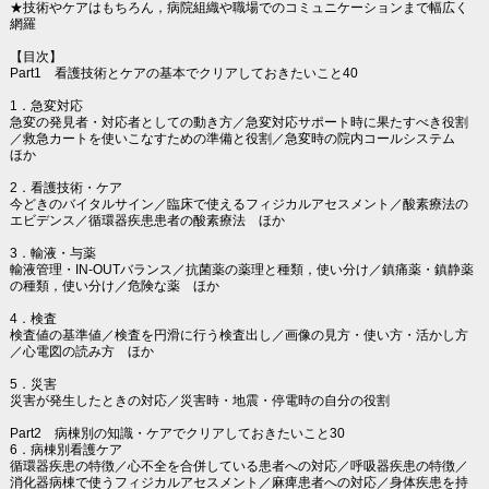
★技術やケアはもちろん，病院組織や職場でのコミュニケーションまで幅広く
網羅
【目次】
Part1 看護技術とケアの基本でクリアしておきたいこと40
1．急変対応
急変の発見者・対応者としての動き方／急変対応サポート時に果たすべき役割
／救急カートを使いこなすための準備と役割／急変時の院内コールシステム
ほか
2．看護技術・ケア
今どきのバイタルサイン／臨床で使えるフィジカルアセスメント／酸素療法の
エビデンス／循環器疾患患者の酸素療法 ほか
3．輸液・与薬
輸液管理・IN-OUTバランス／抗菌薬の薬理と種類，使い分け／鎮痛薬・鎮静薬
の種類，使い分け／危険な薬 ほか
4．検査
検査値の基準値／検査を円滑に行う検査出し／画像の見方・使い方・活かし方
／心電図の読み方 ほか
5．災害
災害が発生したときの対応／災害時・地震・停電時の自分の役割
Part2 病棟別の知識・ケアでクリアしておきたいこと30
6．病棟別看護ケア
循環器疾患の特徴／心不全を合併している患者への対応／呼吸器疾患の特徴／
消化器病棟で使うフィジカルアセスメント／麻痺患者への対応／身体疾患を持