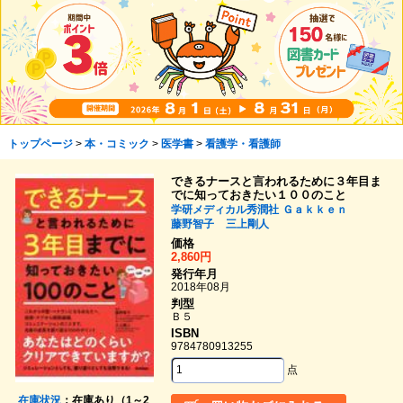
トップページ
>
本・コミック
>
医学書
>
看護学・看護師
できるナースと言われるために３年目ま
でに知っておきたい１００のこと
学研メディカル秀潤社
Ｇａｋｋｅｎ
藤野智子
三上剛人
価格
2,860円
発行年月
2018年08月
判型
Ｂ５
ISBN
9784780913255
点
在庫状況
：在庫あり（1～2