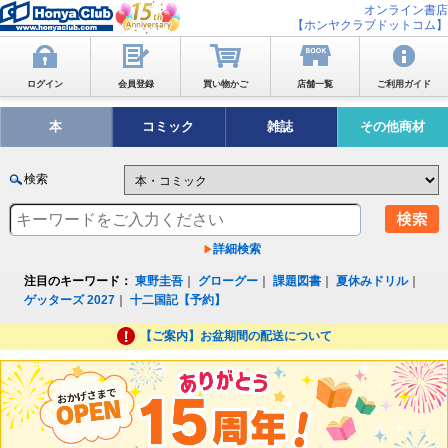
オンライン書店
【ホンヤクラブドットコム】
ログイン
会員登録
買い物かご
店舗一覧
ご利用ガイド
本
コミック
雑誌
その他商材
検索
詳細検索
注目のキーワード：
東野圭吾
｜
グローグー
｜
課題図書
｜
夏休みドリル
｜
ゲッターズ 2027
｜
十二国記【予約】
【ご案内】お盆期間の配送について