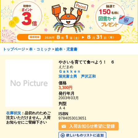
トップページ
>
本・コミック
>
絵本・児童書
やさいを育てて食べよう！ ６
えだまめ
Ｇａｋｋｅｎ
深光富士男
芦沢正和
価格
3,300円
発行年月
2003年03月
判型
Ａ４
在庫状況
：品切れのためご
ISBN
注文いただけません。入荷
9784053013651
お知らせにご登録下さい