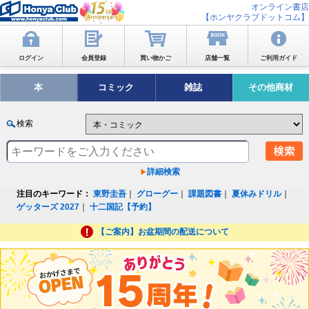
オンライン書店
【ホンヤクラブドットコム】
ログイン
会員登録
買い物かご
店舗一覧
ご利用ガイド
本
コミック
雑誌
その他商材
検索
詳細検索
注目のキーワード：
東野圭吾
｜
グローグー
｜
課題図書
｜
夏休みドリル
｜
ゲッターズ 2027
｜
十二国記【予約】
【ご案内】お盆期間の配送について