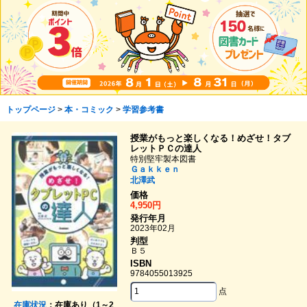
トップページ
>
本・コミック
>
学習参考書
授業がもっと楽しくなる！めざせ！タブ
レットＰＣの達人
特別堅牢製本図書
Ｇａｋｋｅｎ
北澤武
価格
4,950円
発行年月
2023年02月
判型
Ｂ５
ISBN
9784055013925
点
在庫状況
：在庫あり（1～2