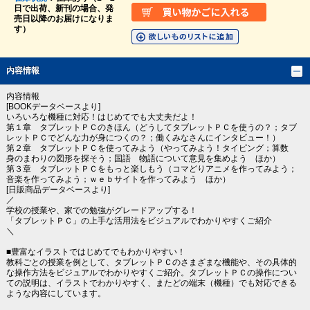
日で出荷、新刊の場合、発
売日以降のお届けになりま
す）
内容情報
内容情報
[BOOKデータベースより]
いろいろな機種に対応！はじめてでも大丈夫だよ！
第１章 タブレットＰＣのきほん（どうしてタブレットＰＣを使うの？；タブ
レットＰＣでどんな力が身につくの？；働くみなさんにインタビュー！）
第２章 タブレットＰＣを使ってみよう（やってみよう！タイピング；算数
身のまわりの図形を探そう；国語 物語について意見を集めよう ほか）
第３章 タブレットＰＣをもっと楽しもう（コマどりアニメを作ってみよう；
音楽を作ってみよう；ｗｅｂサイトを作ってみよう ほか）
[日販商品データベースより]
／
学校の授業や、家での勉強がグレードアップする！
「タブレットＰＣ」の上手な活用法をビジュアルでわかりやすくご紹介
＼
■豊富なイラストではじめてでもわかりやすい！
教科ごとの授業を例として、タブレットＰＣのさまざまな機能や、その具体的
な操作方法をビジュアルでわかりやすくご紹介。タブレットＰＣの操作につい
ての説明は、イラストでわかりやすく、またどの端末（機種）でも対応できる
ような内容にしています。