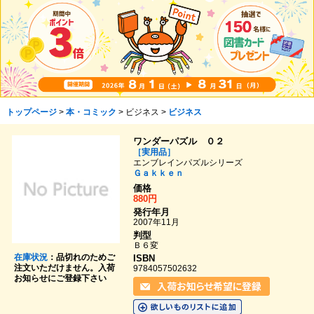
トップページ
>
本・コミック
> ビジネス >
ビジネス
ワンダーパズル ０２
［実用品］
エンブレインパズルシリーズ
Ｇａｋｋｅｎ
価格
880円
発行年月
2007年11月
判型
Ｂ６変
在庫状況
：品切れのためご
ISBN
注文いただけません。入荷
9784057502632
お知らせにご登録下さい