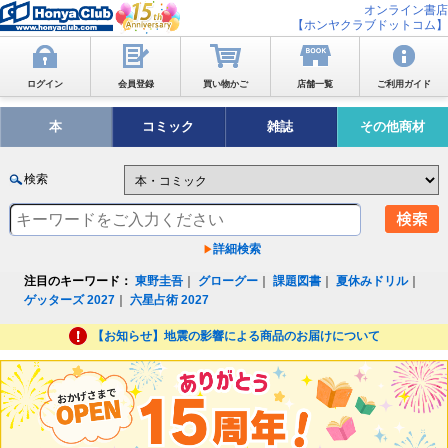
オンライン書店
【ホンヤクラブドットコム】
ログイン
会員登録
買い物かご
店舗一覧
ご利用ガイド
本
コミック
雑誌
その他商材
検索
詳細検索
注目のキーワード：
東野圭吾
｜
グローグー
｜
課題図書
｜
夏休みドリル
｜
ゲッターズ 2027
｜
六星占術 2027
【お知らせ】地震の影響による商品のお届けについて