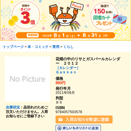
トップページ
>
本・コミック
>
実用
>
くらし
花畑の中のリサとガスパールカレンダ
ー ２０１２
［カレンダー］
Ｇａｋｋｅｎ
価格
880円
発行年月
2011年09月
判型
Ｂ６
在庫状況
：品切れのためご
ISBN
注文いただけません。入荷
9784057503578
お知らせにご登録下さい