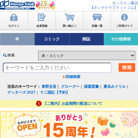
オンライン書店
【ホンヤクラブドットコム】
ログイン
会員登録
買い物かご
店舗一覧
ご利用ガイド
本
コミック
雑誌
その他商材
検索
詳細検索
注目のキーワード：
東野圭吾
｜
グローグー
｜
課題図書
｜
夏休みドリル
｜
ゲッターズ 2027
｜
十二国記【予約】
【ご案内】お盆期間の配送について