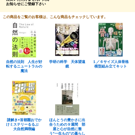
お知らせにご登録下さい
この商品をご覧のお客様は、こんな商品もチェックしています。
自然の法則 人生が好
学研の科学 天体望遠
１／６サイズ人体骨格
転するニュートラルの
鏡
模型組み立てキット
魔法
謎解き×首都圏おでか
ほんとうの豊かさに出
けミステリーるるぶ
合うための９週間 部
大自然満喫編
屋と心が自然に整
う“一生もの”の暮らし