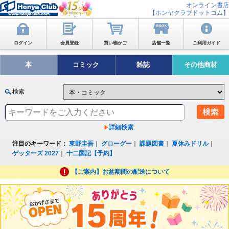
オンライン書店
【ホンヤクラブドットコム】
ログイン
会員登録
買い物かご
店舗一覧
ご利用ガイド
本
コミック
雑誌
その他商材
検索
詳細検索
注目のキーワード：
東野圭吾
｜
グローグー
｜
課題図書
｜
夏休みドリル
｜
ゲッターズ 2027
｜
十二国記【予約】
【ご案内】お盆期間の配送について