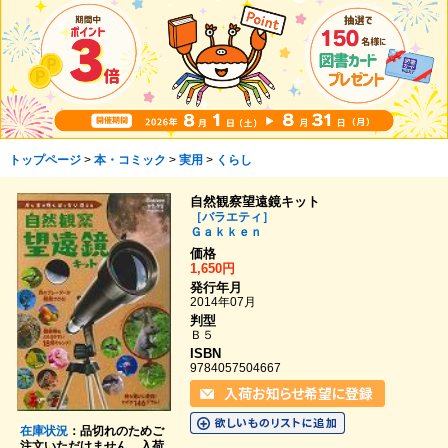
トップページ
>
本・コミック
>
実用
>
くらし
自然観察望遠鏡キット
［バラエティ］
Ｇａｋｋｅｎ
価格
1,650円
発行年月
2014年07月
判型
Ｂ５
ISBN
9784057504667
在庫状況
：品切れのためご
注文いただけません。入荷