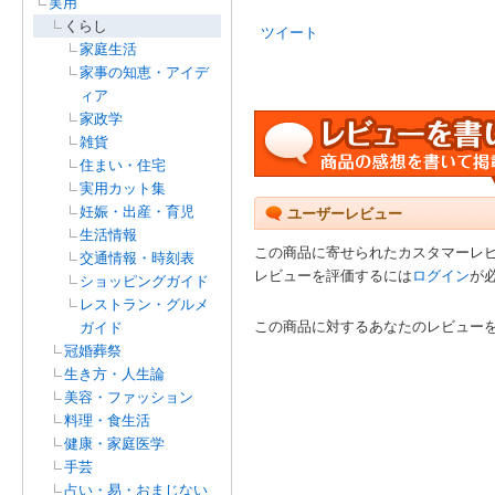
実用
くらし
ツイート
家庭生活
家事の知恵・アイデ
ィア
家政学
雑貨
住まい・住宅
実用カット集
妊娠・出産・育児
ユーザーレビュー
生活情報
この商品に寄せられたカスタマーレ
交通情報・時刻表
レビューを評価するには
ログイン
が
ショッピングガイド
レストラン・グルメ
この商品に対するあなたのレビュー
ガイド
冠婚葬祭
生き方・人生論
美容・ファッション
料理・食生活
健康・家庭医学
手芸
占い・易・おまじない