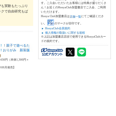
す。ご入会いただいたお客様には特典が盛りだくさ
びも実験もたっぷり
ん！お近くのHonyaClub加盟書店でご入会、ご利用
ックで自由研究もば
いただけます。
Honya Club加盟書店は
にてご確認くださ
店舗一覧
い。
のマークが目印です。
HonyaClub会員規約
個人情報の取扱いに関する規程
※上記は加盟書店店頭で使用できるHonyaClubカー
ドの規約です。
！！親子で遊べるた
！おりがみ 新装版
明
430円（本体1,300円＋
5年09月発売】