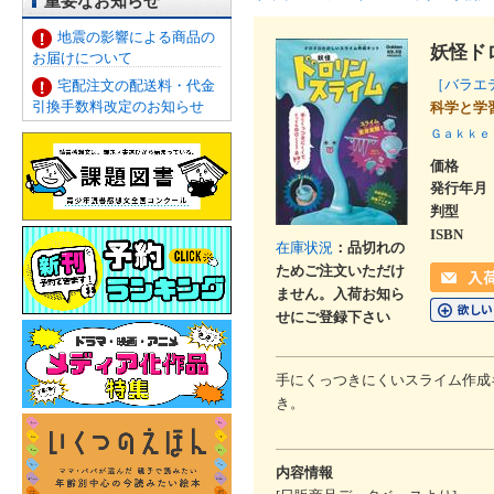
重要なお知らせ
地震の影響による商品の
妖怪ド
お届けについて
［バラ
宅配注文の配送料・代金
引換手数料改定のお知らせ
科学と学
Ｇａｋｋｅ
価格
発行年月
判型
ISBN
在庫状況
：品切れの
ためご注文いただけ
ません。入荷お知ら
せにご登録下さい
手にくっつきにくいスライム作成
き。
内容情報