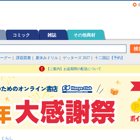
画（コミック）など在庫も充実
コミック
雑誌
その他商材
ーグー
｜
課題図書
｜
夏休みドリル
｜
ゲッターズ 2027
｜
十二国記【予約】
【ご案内】お盆期間の配送について
>
くらし