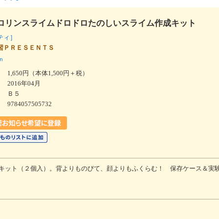
ロリンスライムドロドロたのしいスライム作成キット
エティ］
習ＰＲＥＳＥＮＴＳ
ｎ
1,650円（本体1,500円＋税）
2016年04月
Ｂ５
9784057505732
キット（２個入）。背よりものびて、顔よりもふくらむ！ 保存ケース＆実