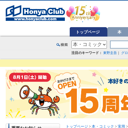
オンライン書店【ホンヤクラブ】はお好きな本屋での受け取りで送料無料！新刊予約・通販も。本（書籍）、雑誌、漫
トップページ
本
注目のキーワード：
東野圭吾
｜
グロ
トップページ
>
本・コミック
>
実用