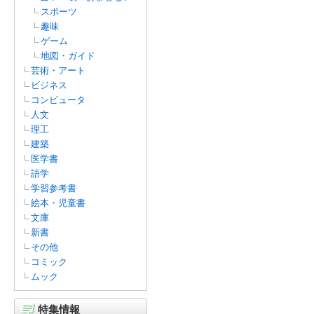
スポーツ
趣味
ゲーム
地図・ガイド
芸術・アート
ビジネス
コンピュータ
人文
理工
建築
医学書
語学
学習参考書
絵本・児童書
文庫
新書
その他
コミック
ムック
特集情報