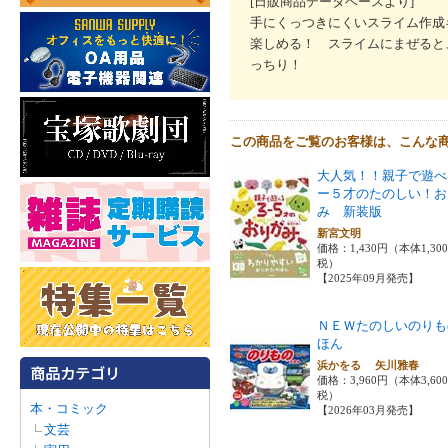
[日販商品データベースより]
手にくっつきにくいスライム作成
楽しめる！ スライムにまぜると
っちり！
この商品をご覧のお客様は、こんな
大人気！！親子で遊べ
ー５才のたのしい！お
み 新装版
新宮文明
価格：1,430円（本体1,30
税）
【2025年09月発売】
ＮＥＷたのしいのりも
ほん
浜かをる 矢川雅春
価格：3,960円（本体3,60
税）
本・コミック
【2026年03月発売】
文芸