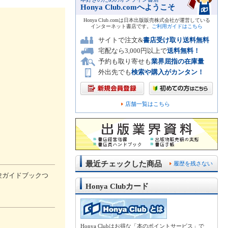
Honya Club.comへようこそ
Honya Club.comは日本出版販売株式会社が運営している
インターネット書店です。
ご利用ガイドはこちら
サイトで注文&
書店受け取り送料無料
宅配なら3,000円以上で
送料無料！
予約も取り寄せも
業界屈指の在庫量
外出先でも
検索や購入がカンタン！
店舗一覧はこちら
最近チェックした商品
履歴を残さない
験ガイドブックつ
Honya Clubカード
Honya Clubはお得な「本のポイントサービス」で