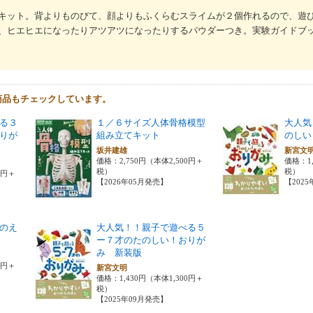
キット。背よりものびて、顔よりもふくらむスライムが２個作れるので、遊
、ヒエヒエになったりアツアツになったりするパウダーつき。実験ガイドブ
商品もチェックしています。
る３
１／６サイズ人体骨格模型
大人気
りが
組み立てキット
のしい
坂井建雄
新宮文
価格：2,750円（本体2,500円＋
価格：1,
税）
税）
0円＋
【2026年05月発売】
【202
のえ
大人気！！親子で遊べる５
ー７才のたのしい！おりが
み 新装版
0円＋
新宮文明
価格：1,430円（本体1,300円＋
税）
【2025年09月発売】