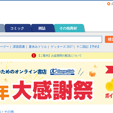
画（コミック）など在庫も充実
コミック
雑誌
その他商材
ーグー
｜
課題図書
｜
夏休みドリル
｜
ゲッターズ 2027
｜
十二国記【予約】
【ご案内】お盆期間の配送について
他
>
その他