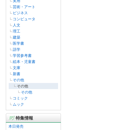
実用
芸術・アート
ビジネス
コンピュータ
人文
理工
建築
医学書
語学
学習参考書
絵本・児童書
文庫
新書
その他
その他
その他
コミック
ムック
特集情報
本日発売