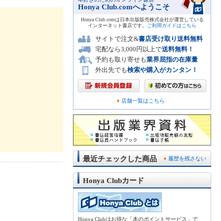
Honya Club.comへようこそ
Honya Club.comは日本出版販売株式会社が運営している
インターネット書店です。
ご利用ガイドはこちら
サイトで注文&
書店受け取り送料無料
宅配なら3,000円以上で
送料無料！
予約も取り寄せも
業界屈指の在庫量
外出先でも
検索や購入がカンタン！
店舗一覧はこちら
最近チェックした商品
履歴を残さない
Honya Clubカード
Honya Clubはお得な「本のポイントサービス」で