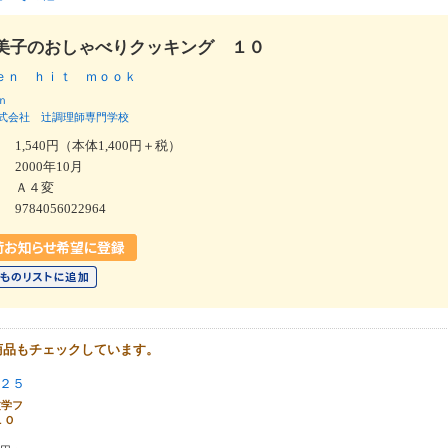
美子のおしゃべりクッキング １０
ｅｎ ｈｉｔ ｍｏｏｋ
ｎ
式会社
辻調理師専門学校
1,540円（本体1,400円＋税）
2000年10月
Ａ４変
9784056022964
商品もチェックしています。
２５
文学フ
ＬＯ