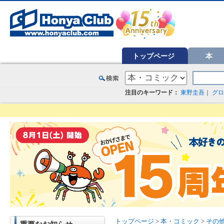
オンライン書店【ホンヤクラブ】はお好きな本屋での受け取りで送料無料！新刊予約・通販も。本（書籍）、雑誌、漫
トップページ
本
注目のキーワード：
東野圭吾
｜
グロ
トップページ
>
本・コミック
>
その