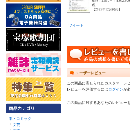
価格：2,530円（本体2,30
税）
【2025年12月発売】
ツイート
ユーザーレビュー
この商品に寄せられたカスタマーレ
レビューを評価するには
ログイン
が
この商品に対するあなたのレビュー
本・コミック
文芸