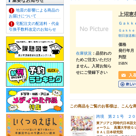
重要なお知らせ
地震の影響による商品の
上沼恵
お届けについて
Ｇａｋｋ
宅配注文の配送料・代金
引換手数料改定のお知らせ
Ｇａｋｋｅ
朝日放送株
価格
発行年月
在庫状況
：品切れの
判型
ためご注文いただけ
ISBN
ません。入荷お知ら
せにご登録下さい
この商品をご覧のお客様は、こんな
跨境 第２１号 ２０
東アジアと同時代日本語
ォーラム 高麗大学校Ｇ
ＢＡＬ日本研究院