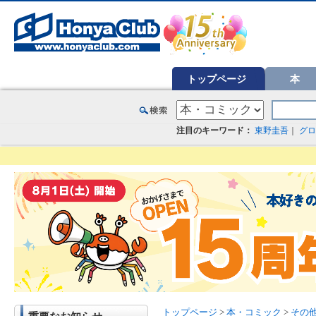
オンライン書店【ホンヤクラブ】はお好きな本屋での受け取りで送料無料！新刊予約・通販も。本（書籍）、雑誌、漫
トップページ
本
注目のキーワード：
東野圭吾
｜
グロ
トップページ
>
本・コミック
>
その