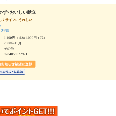
かず×おいしい献立
しくサイフにうれしい
ｎ
（料理）
1,100円（本体1,000円＋税）
2000年11月
その他
9784056022971