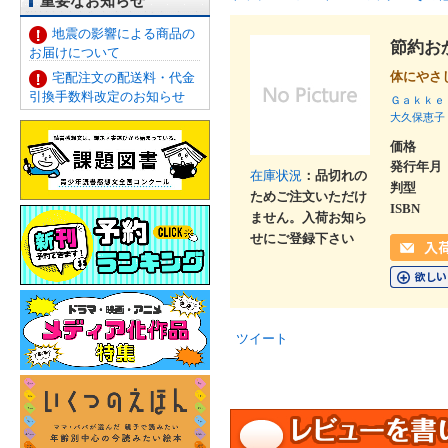
重要なお知らせ
地震の影響による商品の
節約お
お届けについて
体にやさ
宅配注文の配送料・代金
引換手数料改定のお知らせ
Ｇａｋｋｅ
大久保恵子
価格
発行年月
在庫状況
：品切れの
判型
ためご注文いただけ
ISBN
ません。入荷お知ら
せにご登録下さい
ツイート