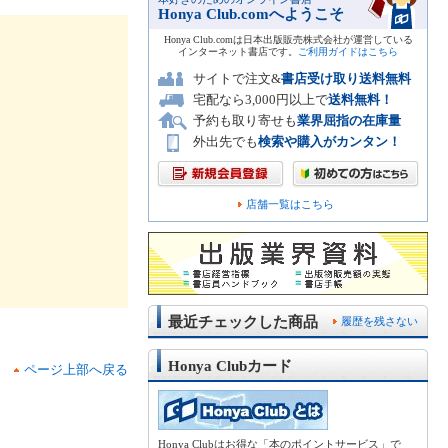
Honya Club.comへようこそ
Honya Club.comは日本出版販売株式会社が運営している
インターネット書店です。
ご利用ガイドはこちら
サイトで注文&
書店受け取り送料無料
宅配なら3,000円以上で
送料無料！
予約も取り寄せも
業界屈指の在庫量
外出先でも
検索や購入がカンタン！
店舗一覧はこちら
最近チェックした商品
履歴を残さない
Honya Clubカード
ページ上部へ戻る
Honya Clubはお得な「本のポイントサービス」で