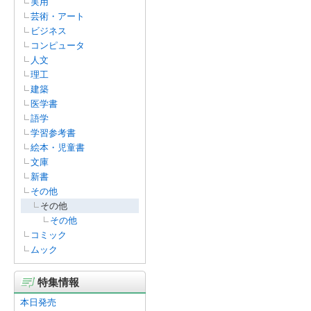
実用
芸術・アート
ビジネス
コンピュータ
人文
理工
建築
医学書
語学
学習参考書
絵本・児童書
文庫
新書
その他
その他
その他
コミック
ムック
特集情報
本日発売