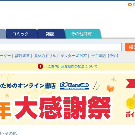
画（コミック）など在庫も充実
コミック
雑誌
その他商材
ーグー
｜
課題図書
｜
夏休みドリル
｜
ゲッターズ 2027
｜
十二国記【予約】
【ご案内】お盆期間の配送について
他
>
その他