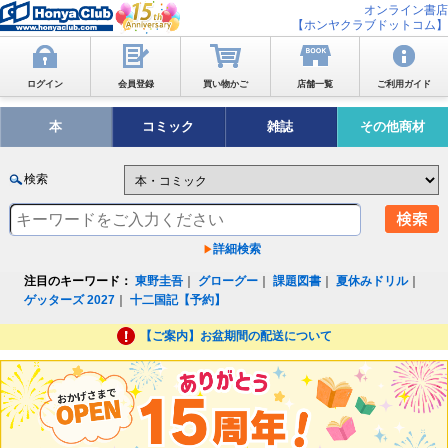
オンライン書店
【ホンヤクラブドットコム】
ログイン
会員登録
買い物かご
店舗一覧
ご利用ガイド
本
コミック
雑誌
その他商材
検索
詳細検索
注目のキーワード：
東野圭吾
｜
グローグー
｜
課題図書
｜
夏休みドリル
｜
ゲッターズ 2027
｜
十二国記【予約】
【ご案内】お盆期間の配送について