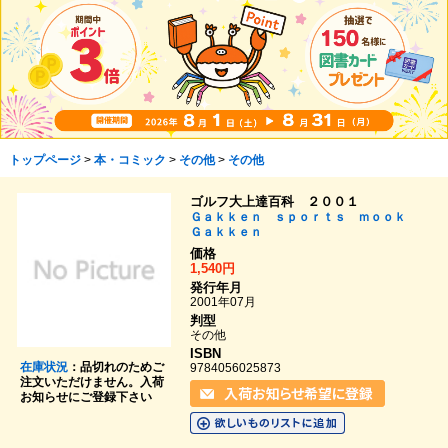
トップページ
>
本・コミック
>
その他
>
その他
ゴルフ大上達百科 ２００１
Ｇａｋｋｅｎ ｓｐｏｒｔｓ ｍｏｏｋ
Ｇａｋｋｅｎ
価格
1,540円
発行年月
2001年07月
判型
その他
ISBN
在庫状況
：品切れのためご
9784056025873
注文いただけません。入荷
お知らせにご登録下さい