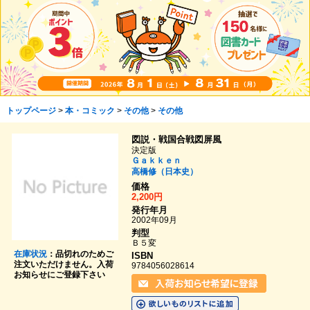
トップページ
>
本・コミック
>
その他
>
その他
図説・戦国合戦図屏風
決定版
Ｇａｋｋｅｎ
高橋修（日本史）
価格
2,200円
発行年月
2002年09月
判型
Ｂ５変
在庫状況
：品切れのためご
ISBN
注文いただけません。入荷
9784056028614
お知らせにご登録下さい