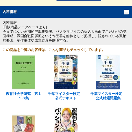
内容情報
内容情報
[日販商品データベースより]
今までにない画期的屏風集登場。パノラマサイズの折込大画面でこだわりの誌
面構成。戦国合戦図屏風という作品群を総体として把握し、隠されている政治
的要因、制作主体や成立背景を解明する。
この商品をご覧のお客様は、こんな商品もチェックしています。
教育社会学研究 第１
千葉マイスター検定
千葉マイスター検定
１８集
公式テキスト
公式精選問題集