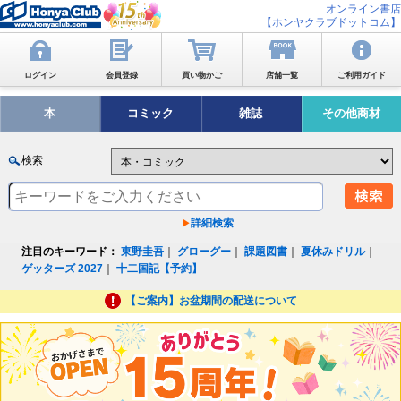
オンライン書店
【ホンヤクラブドットコム】
ログイン
会員登録
買い物かご
店舗一覧
ご利用ガイド
本
コミック
雑誌
その他商材
検索
詳細検索
注目のキーワード：
東野圭吾
｜
グローグー
｜
課題図書
｜
夏休みドリル
｜
ゲッターズ 2027
｜
十二国記【予約】
【ご案内】お盆期間の配送について