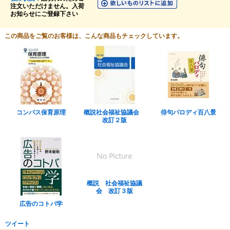
注文いただけません。入荷
お知らせにご登録下さい
この商品をご覧のお客様は、こんな商品もチェックしています。
コンパス保育原理
概説社会福祉協議会
俳句パロディ百八景
改訂２版
概説 社会福祉協議
会 改訂３版
広告のコトバ学
ツイート