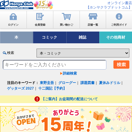
オンライン書店
【ホンヤクラブドットコム】
ログイン
会員登録
買い物かご
店舗一覧
ご利用ガイド
本
コミック
雑誌
その他商材
検索
詳細検索
注目のキーワード：
東野圭吾
｜
グローグー
｜
課題図書
｜
夏休みドリル
｜
ゲッターズ 2027
｜
十二国記【予約】
【ご案内】お盆期間の配送について