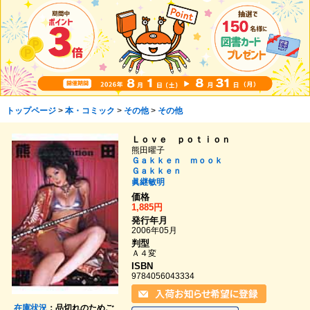
トップページ
>
本・コミック
>
その他
>
その他
Ｌｏｖｅ ｐｏｔｉｏｎ
熊田曜子
Ｇａｋｋｅｎ ｍｏｏｋ
Ｇａｋｋｅｎ
眞継敏明
価格
1,885円
発行年月
2006年05月
判型
Ａ４変
ISBN
9784056043334
在庫状況
：品切れのためご