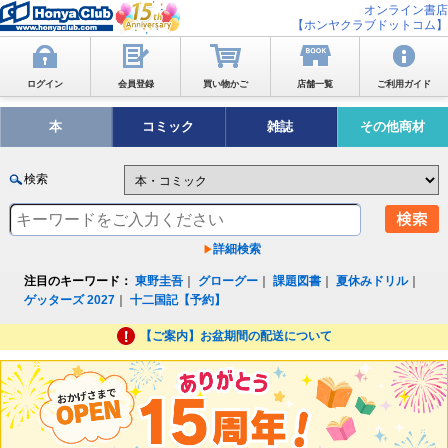
オンライン書店
【ホンヤクラブドットコム】
ログイン
会員登録
買い物かご
店舗一覧
ご利用ガイド
本
コミック
雑誌
その他商材
検索
詳細検索
注目のキーワード：
東野圭吾
｜
グローグー
｜
課題図書
｜
夏休みドリル
｜
ゲッターズ 2027
｜
十二国記【予約】
【ご案内】お盆期間の配送について