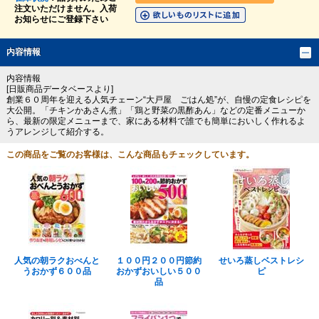
注文いただけません。入荷
お知らせにご登録下さい
内容情報
内容情報
[日販商品データベースより]
創業６０周年を迎える人気チェーン“大戸屋 ごはん処”が、自慢の定食レシピを
大公開。「チキンかあさん煮」「鶏と野菜の黒酢あん」などの定番メニューか
ら、最新の限定メニューまで、家にある材料で誰でも簡単においしく作れるよ
うアレンジして紹介する。
この商品をご覧のお客様は、こんな商品もチェックしています。
人気の朝ラクおべんと
１００円２００円節約
せいろ蒸しベストレシ
うおかず６００品
おかずおいしい５００
ピ
品