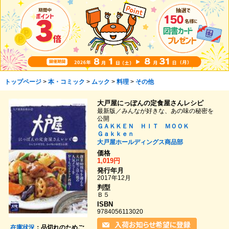
トップページ
>
本・コミック
>
ムック
>
料理
>
その他
大戸屋にっぽんの定食屋さんレシピ
最新版／みんなが好きな、あの味の秘密を
公開
ＧＡＫＫＥＮ ＨＩＴ ＭＯＯＫ
Ｇａｋｋｅｎ
大戸屋ホールディングス商品部
価格
1,019円
発行年月
2017年12月
判型
Ｂ５
ISBN
9784056113020
在庫状況
：品切れのためご