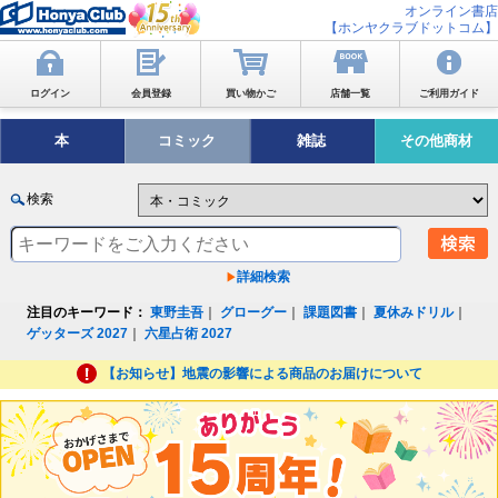
オンライン書店
【ホンヤクラブドットコム】
ログイン
会員登録
買い物かご
店舗一覧
ご利用ガイド
本
コミック
雑誌
その他商材
検索
詳細検索
注目のキーワード：
東野圭吾
｜
グローグー
｜
課題図書
｜
夏休みドリル
｜
ゲッターズ 2027
｜
六星占術 2027
【お知らせ】地震の影響による商品のお届けについて