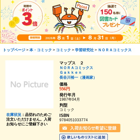
トップページ
>
本・コミック
>
コミック
>
学習研究社
>
ＮＯＲＡコミックス
マップス ２
ＮＯＲＡコミックス
Ｇａｋｋｅｎ
長谷川裕一（漫画家）
価格
556円
発行年月
1987年04月
判型
コミック
在庫状況
：品切れのためご
ISBN
注文いただけません。入荷
9784051033774
お知らせにご登録下さい