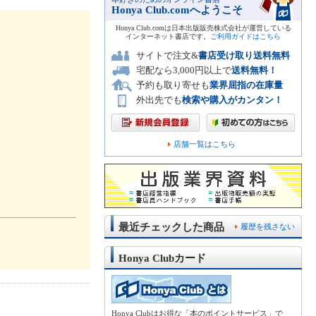
Honya Club.comへようこそ
Honya Club.comは日本出版販売株式会社が運営している
インターネット書店です。
ご利用ガイドはこちら
サイトで注文&
書店受け取り送料無料
宅配なら3,000円以上で
送料無料！
予約も取り寄せも
業界屈指の在庫量
外出先でも
検索や購入がカンタン！
店舗一覧はこちら
最近チェックした商品
履歴を残さない
Honya Clubカード
Honya Clubはお得な「本のポイントサービス」で