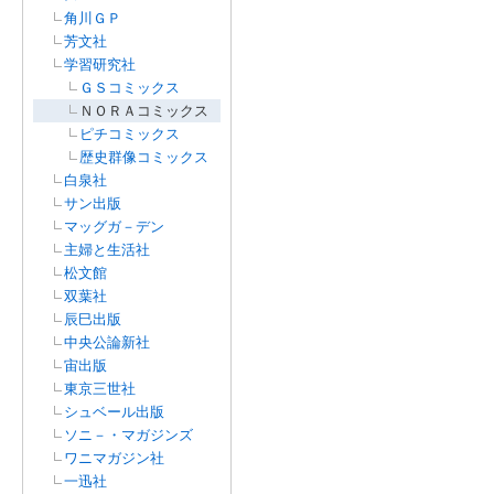
角川ＧＰ
芳文社
学習研究社
ＧＳコミックス
ＮＯＲＡコミックス
ピチコミックス
歴史群像コミックス
白泉社
サン出版
マッグガ－デン
主婦と生活社
松文館
双葉社
辰巳出版
中央公論新社
宙出版
東京三世社
シュベール出版
ソニ－・マガジンズ
ワニマガジン社
一迅社