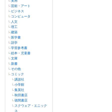
実用
芸術・アート
ビジネス
コンピュータ
人文
理工
建築
医学書
語学
学習参考書
絵本・児童書
文庫
新書
その他
コミック
講談社
小学館
集英社
秋田書店
徳間書店
スクウェア・エニック
ス