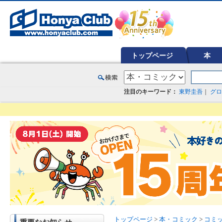
オンライン書店【ホンヤクラブ】はお好きな本屋での受け取りで送料無料！新刊予約・通販も。本（書籍）、雑誌、漫
トップページ
本
注目のキーワード：
東野圭吾
｜
グロ
トップページ
>
本・コミック
>
コミ