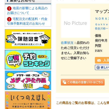
重要なお知らせ
地震の影響による商品の
マップ
お届けについて
ＮＯＲＡ
宅配注文の配送料・代金
引換手数料改定のお知らせ
Ｇａｋｋｅ
長谷川裕一
価格
発行年月
在庫状況
：品切れの
判型
ためご注文いただけ
ISBN
ません。入荷お知ら
せにご登録下さい
この商品をご覧のお客様は、こんな