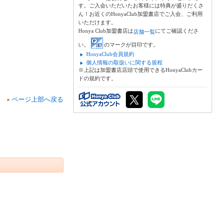
す。ご入会いただいたお客様には特典が盛りだくさ
ん！お近くのHonyaClub加盟書店でご入会、ご利用
いただけます。
Honya Club加盟書店は
にてご確認くださ
店舗一覧
い。
のマークが目印です。
HonyaClub会員規約
個人情報の取扱いに関する規程
※上記は加盟書店店頭で使用できるHonyaClubカー
ドの規約です。
ページ上部へ戻る