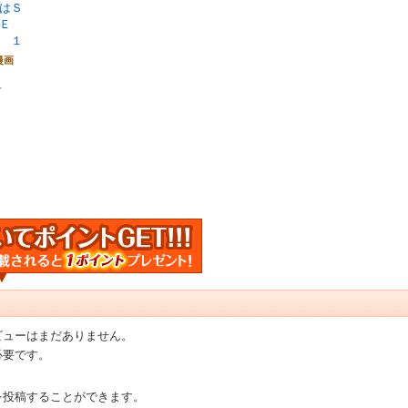
はＳ
ＨＥ
 １
漫画
＋
ビューはまだありません。
必要です。
を投稿することができます。