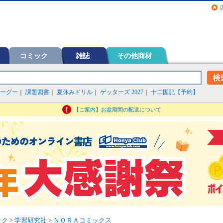
画（コミック）など在庫も充実
コミック
雑誌
その他商材
ーグー
｜
課題図書
｜
夏休みドリル
｜
ゲッターズ 2027
｜
十二国記【予約】
【ご案内】お盆期間の配送について
ック
>
学習研究社
>
ＮＯＲＡコミックス