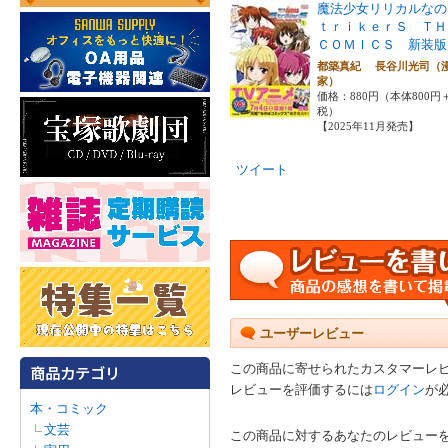
魔法少女リリカルなの
ｔｒｉｋｅｒＳ Ｔ
ＣＯＭＩＣＳ 新装版
都築真紀 長谷川光司（
家）
価格：880円（本体800円
税）
【2025年11月発売】
ツイート
ユーザーレビュー
この商品に寄せられたカスタマーレ
レビューを評価するには
ログイン
が
本・コミック
文芸
この商品に対するあなたのレビュー