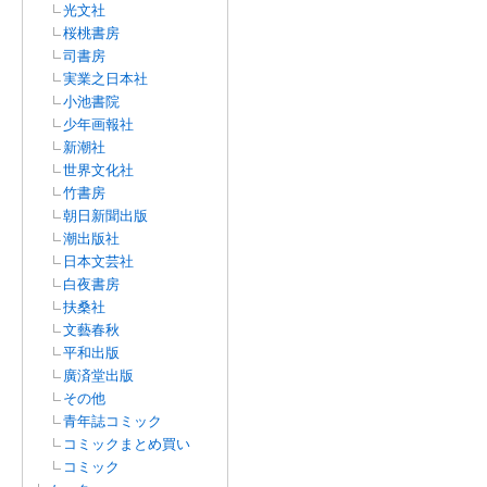
光文社
桜桃書房
司書房
実業之日本社
小池書院
少年画報社
新潮社
世界文化社
竹書房
朝日新聞出版
潮出版社
日本文芸社
白夜書房
扶桑社
文藝春秋
平和出版
廣済堂出版
その他
青年誌コミック
コミックまとめ買い
コミック