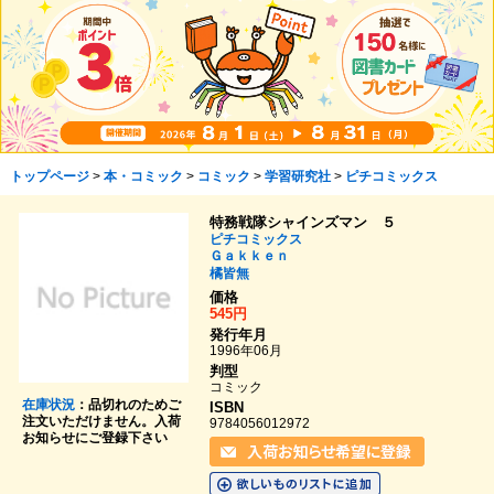
トップページ
>
本・コミック
>
コミック
>
学習研究社
>
ピチコミックス
特務戦隊シャインズマン ５
ピチコミックス
Ｇａｋｋｅｎ
橘皆無
価格
545円
発行年月
1996年06月
判型
コミック
在庫状況
：品切れのためご
ISBN
注文いただけません。入荷
9784056012972
お知らせにご登録下さい