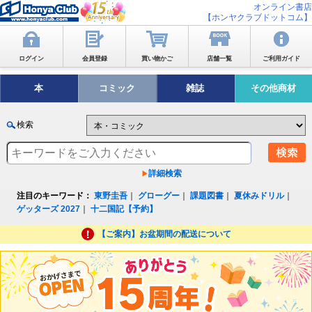
オンライン書店
【ホンヤクラブドットコム】
ログイン
会員登録
買い物かご
店舗一覧
ご利用ガイド
本
コミック
雑誌
その他商材
検索
詳細検索
注目のキーワード：
東野圭吾
｜
グローグー
｜
課題図書
｜
夏休みドリル
｜
ゲッターズ 2027
｜
十二国記【予約】
【ご案内】お盆期間の配送について