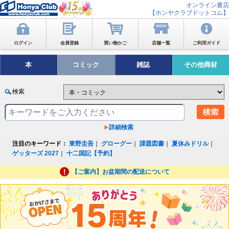
オンライン書店
【ホンヤクラブドットコム】
ログイン
会員登録
買い物かご
店舗一覧
ご利用ガイド
本
コミック
雑誌
その他商材
検索
詳細検索
注目のキーワード：
東野圭吾
｜
グローグー
｜
課題図書
｜
夏休みドリル
｜
ゲッターズ 2027
｜
十二国記【予約】
【ご案内】お盆期間の配送について