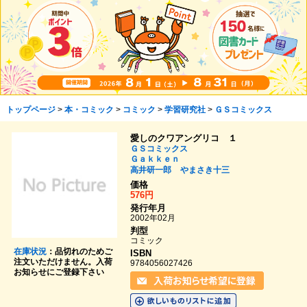
トップページ
>
本・コミック
>
コミック
>
学習研究社
>
ＧＳコミックス
愛しのクワアングリコ １
ＧＳコミックス
Ｇａｋｋｅｎ
高井研一郎
やまさき十三
価格
576円
発行年月
2002年02月
判型
コミック
在庫状況
：品切れのためご
ISBN
注文いただけません。入荷
9784056027426
お知らせにご登録下さい