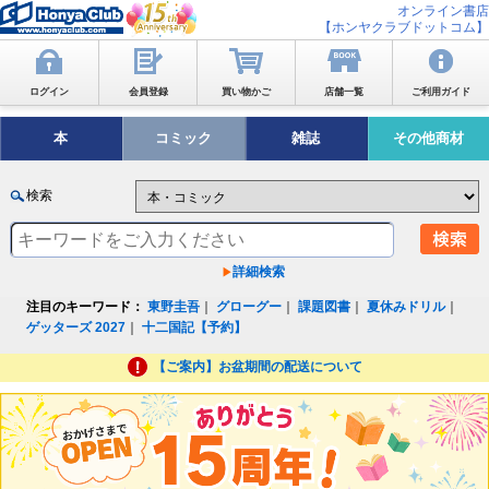
オンライン書店
【ホンヤクラブドットコム】
ログイン
会員登録
買い物かご
店舗一覧
ご利用ガイド
本
コミック
雑誌
その他商材
検索
詳細検索
注目のキーワード：
東野圭吾
｜
グローグー
｜
課題図書
｜
夏休みドリル
｜
ゲッターズ 2027
｜
十二国記【予約】
【ご案内】お盆期間の配送について