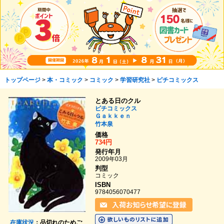
トップページ
>
本・コミック
>
コミック
>
学習研究社
>
ピチコミックス
とある日のクル
ピチコミックス
Ｇａｋｋｅｎ
竹本泉
価格
734円
発行年月
2009年03月
判型
コミック
ISBN
9784056070477
在庫状況
：品切れのためご