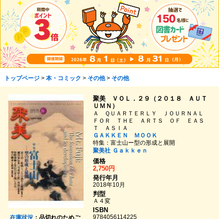
トップページ
>
本・コミック
>
その他
>
その他
聚美 ＶＯＬ．２９（２０１８ ＡＵＴ
ＵＭＮ）
Ａ ＱＵＡＲＴＥＲＬＹ ＪＯＵＲＮＡＬ
ＦＯＲ ＴＨＥ ＡＲＴＳ ＯＦ ＥＡＳ
Ｔ ＡＳＩＡ
ＧＡＫＫＥＮ ＭＯＯＫ
特集：富士山ー型の形成と展開
聚美社
Ｇａｋｋｅｎ
価格
2,750円
発行年月
2018年10月
判型
Ａ４変
ISBN
9784056114225
在庫状況
：品切れのためご