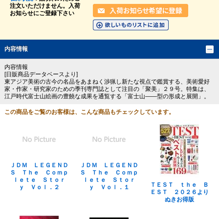
注文いただけません。入荷
お知らせにご登録下さい
内容情報
内容情報
[日販商品データベースより]
東アジア美術の古今の名品をあまねく渉猟し新たな視点で鑑賞する、美術愛好
家・作家・研究家のための季刊専門誌として注目の「聚美」２９号。特集は、
江戸時代富士山絵画の豊饒な成果を通覧する「富士山――型の形成と展開」。
この商品をご覧のお客様は、こんな商品もチェックしています。
ＪＤＭ ＬＥＧＥＮＤ
ＪＤＭ ＬＥＧＥＮＤ
Ｓ Ｔｈｅ Ｃｏｍｐ
Ｓ Ｔｈｅ Ｃｏｍｐ
ｌｅｔｅ Ｓｔｏｒ
ｌｅｔｅ Ｓｔｏｒ
ＴＥＳＴ ｔｈｅ Ｂ
ｙ Ｖｏｌ．２
ｙ Ｖｏｌ．１
ＥＳＴ ２０２６より
ぬきお得版