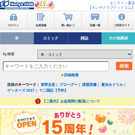
オンライン書店
【ホンヤクラブドットコム】
ログイン
会員登録
買い物かご
店舗一覧
ご利用ガイド
本
コミック
雑誌
その他商材
検索
詳細検索
注目のキーワード：
東野圭吾
｜
グローグー
｜
課題図書
｜
夏休みドリル
｜
ゲッターズ 2027
｜
十二国記【予約】
【ご案内】お盆期間の配送について