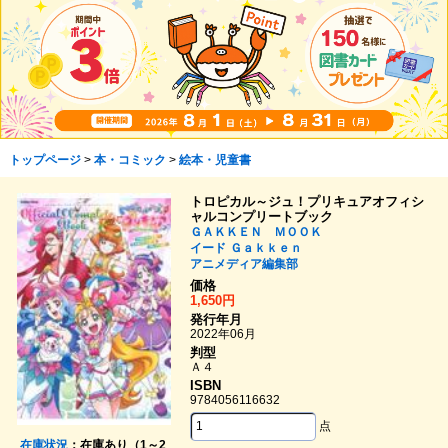
トップページ
>
本・コミック
>
絵本・児童書
トロピカル～ジュ！プリキュアオフィシ
ャルコンプリートブック
ＧＡＫＫＥＮ ＭＯＯＫ
イード
Ｇａｋｋｅｎ
アニメディア編集部
価格
1,650円
発行年月
2022年06月
判型
Ａ４
ISBN
9784056116632
点
在庫状況
：在庫あり（1～2