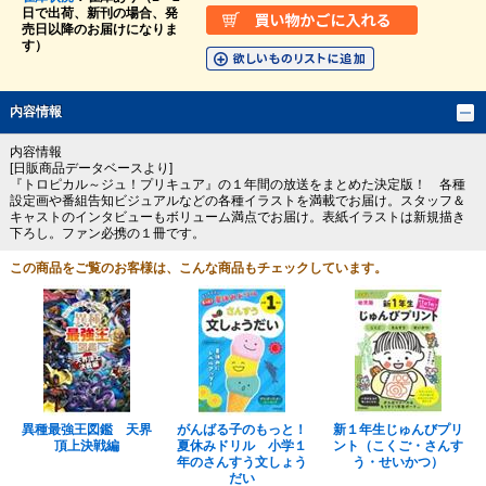
日で出荷、新刊の場合、発
売日以降のお届けになりま
す）
内容情報
内容情報
[日販商品データベースより]
『トロピカル～ジュ！プリキュア』の１年間の放送をまとめた決定版！ 各種
設定画や番組告知ビジュアルなどの各種イラストを満載でお届け。スタッフ＆
キャストのインタビューもボリューム満点でお届け。表紙イラストは新規描き
下ろし。ファン必携の１冊です。
この商品をご覧のお客様は、こんな商品もチェックしています。
異種最強王図鑑 天界
がんばる子のもっと！
新１年生じゅんびプリ
頂上決戦編
夏休みドリル 小学１
ント（こくご・さんす
年のさんすう文しょう
う・せいかつ）
だい