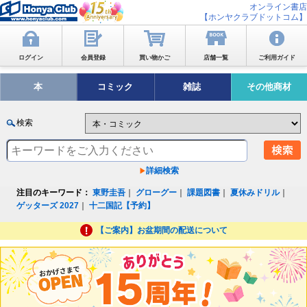
オンライン書店
【ホンヤクラブドットコム】
ログイン
会員登録
買い物かご
店舗一覧
ご利用ガイド
本
コミック
雑誌
その他商材
検索
詳細検索
注目のキーワード：
東野圭吾
｜
グローグー
｜
課題図書
｜
夏休みドリル
｜
ゲッターズ 2027
｜
十二国記【予約】
【ご案内】お盆期間の配送について