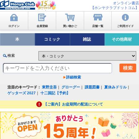
オンライン書店
【ホンヤクラブドットコム】
ログイン
会員登録
買い物かご
店舗一覧
ご利用ガイド
本
コミック
雑誌
その他商材
検索
詳細検索
注目のキーワード：
東野圭吾
｜
グローグー
｜
課題図書
｜
夏休みドリル
｜
ゲッターズ 2027
｜
十二国記【予約】
【ご案内】お盆期間の配送について