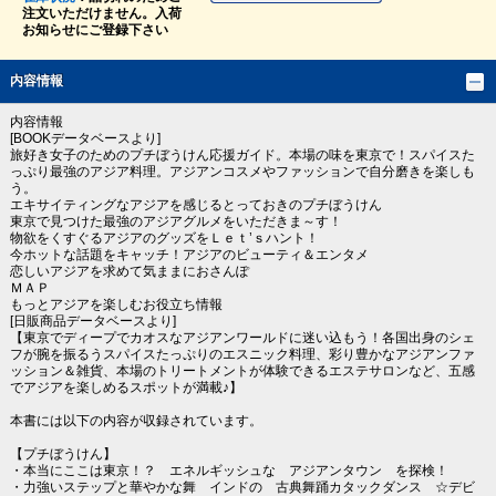
注文いただけません。入荷
お知らせにご登録下さい
内容情報
内容情報
[BOOKデータベースより]
旅好き女子のためのプチぼうけん応援ガイド。本場の味を東京で！スパイスた
っぷり最強のアジア料理。アジアンコスメやファッションで自分磨きを楽しも
う。
エキサイティングなアジアを感じるとっておきのプチぼうけん
東京で見つけた最強のアジアグルメをいただきま～す！
物欲をくすぐるアジアのグッズをＬｅｔ’ｓハント！
今ホットな話題をキャッチ！アジアのビューティ＆エンタメ
恋しいアジアを求めて気ままにおさんぽ
ＭＡＰ
もっとアジアを楽しむお役立ち情報
[日販商品データベースより]
【東京でディープでカオスなアジアンワールドに迷い込もう！各国出身のシェ
フが腕を振るうスパイスたっぷりのエスニック料理、彩り豊かなアジアンファ
ッション＆雑貨、本場のトリートメントが体験できるエステサロンなど、五感
でアジアを楽しめるスポットが満載♪】
本書には以下の内容が収録されています。
【プチぼうけん】
・本当にここは東京！？ エネルギッシュな アジアンタウン を探検！
・力強いステップと華やかな舞 インドの 古典舞踊カタックダンス ☆デビ