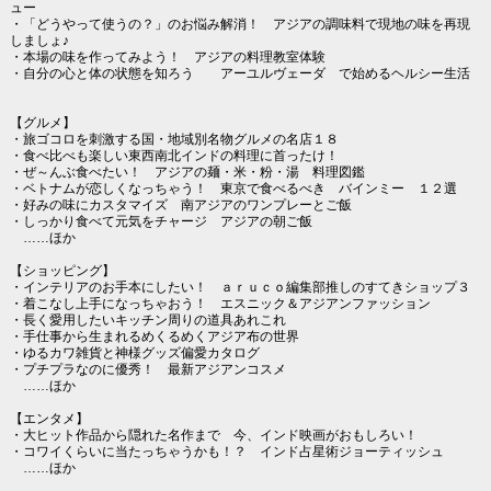
ュー
・「どうやって使うの？」のお悩み解消！ アジアの調味料で現地の味を再現
しましょ♪
・本場の味を作ってみよう！ アジアの料理教室体験
・自分の心と体の状態を知ろう アーユルヴェーダ で始めるヘルシー生活
【グルメ】
・旅ゴコロを刺激する国・地域別名物グルメの名店１８
・食べ比べも楽しい東西南北インドの料理に首ったけ！
・ぜ～んぶ食べたい！ アジアの麺・米・粉・湯 料理図鑑
・ベトナムが恋しくなっちゃう！ 東京で食べるべき バインミー １２選
・好みの味にカスタマイズ 南アジアのワンプレーとご飯
・しっかり食べて元気をチャージ アジアの朝ご飯
……ほか
【ショッピング】
・インテリアのお手本にしたい！ ａｒｕｃｏ編集部推しのすてきショップ３
・着こなし上手になっちゃおう！ エスニック＆アジアンファッション
・長く愛用したいキッチン周りの道具あれこれ
・手仕事から生まれるめくるめくアジア布の世界
・ゆるカワ雑貨と神様グッズ偏愛カタログ
・プチプラなのに優秀！ 最新アジアンコスメ
……ほか
【エンタメ】
・大ヒット作品から隠れた名作まで 今、インド映画がおもしろい！
・コワイくらいに当たっちゃうかも！？ インド占星術ジョーティッシュ
……ほか