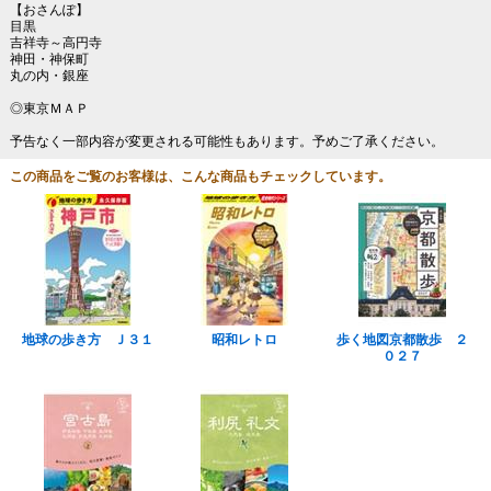
【おさんぽ】
目黒
吉祥寺～高円寺
神田・神保町
丸の内・銀座
◎東京ＭＡＰ
予告なく一部内容が変更される可能性もあります。予めご了承ください。
この商品をご覧のお客様は、こんな商品もチェックしています。
地球の歩き方 Ｊ３１
昭和レトロ
歩く地図京都散歩 ２
０２７