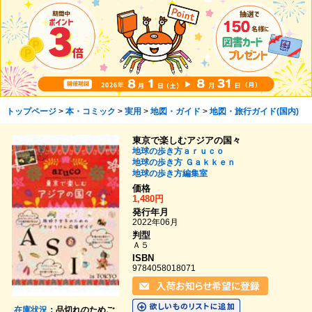
トップページ
>
本・コミック
>
実用
>
地図・ガイド
>
地図・旅行ガイド(国内)
東京で楽しむアジアの国々
地球の歩き方ａｒｕｃｏ
地球の歩き方
Ｇａｋｋｅｎ
地球の歩き方編集室
価格
1,480円
発行年月
2022年06月
判型
Ａ５
ISBN
9784058018071
在庫状況
：品切れのためご