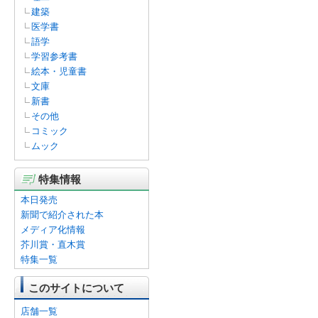
建築
医学書
語学
学習参考書
絵本・児童書
文庫
新書
その他
コミック
ムック
特集情報
本日発売
新聞で紹介された本
メディア化情報
芥川賞・直木賞
特集一覧
このサイトについて
店舗一覧