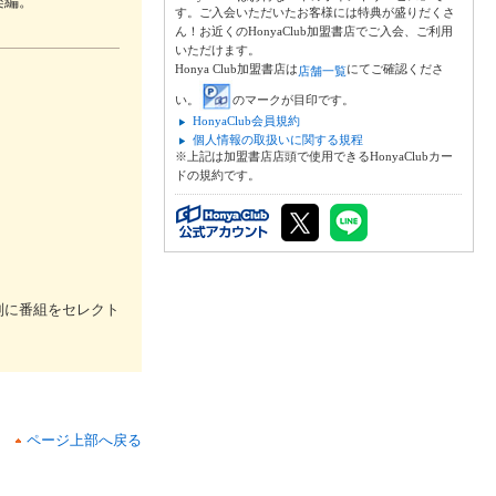
楽編。
す。ご入会いただいたお客様には特典が盛りだくさ
ん！お近くのHonyaClub加盟書店でご入会、ご利用
いただけます。
Honya Club加盟書店は
にてご確認くださ
店舗一覧
い。
のマークが目印です。
HonyaClub会員規約
個人情報の取扱いに関する規程
※上記は加盟書店店頭で使用できるHonyaClubカー
ドの規約です。
別に番組をセレクト
ページ上部へ戻る