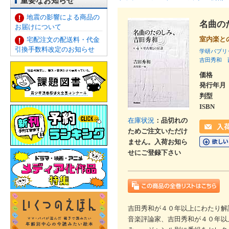
重要なお知らせ
地震の影響による商品の
名曲の
お届けについて
室内楽
宅配注文の配送料・代金
引換手数料改定のお知らせ
学研パブリ
吉田秀和
価格
発行年月
判型
ISBN
在庫状況
：品切れの
ためご注文いただけ
ません。入荷お知ら
せにご登録下さい
吉田秀和が４０年以上にわたり解
音楽評論家、吉田秀和が４０年以