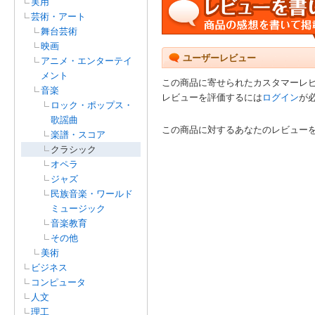
実用
芸術・アート
舞台芸術
映画
ユーザーレビュー
アニメ・エンターテイ
メント
この商品に寄せられたカスタマーレ
音楽
レビューを評価するには
ログイン
が
ロック・ポップス・
歌謡曲
この商品に対するあなたのレビュー
楽譜・スコア
クラシック
オペラ
ジャズ
民族音楽・ワールド
ミュージック
音楽教育
その他
美術
ビジネス
コンピュータ
人文
理工