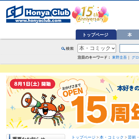
オンライン書店【ホンヤクラブ】はお好きな本屋での受け取りで送料無料！新刊予約・通販も。本（書籍）、雑誌、漫
トップページ
本
注目のキーワード：
東野圭吾
｜
グロ
トップページ
>
本・コミック
>
芸術