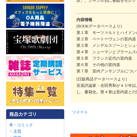
み」。ジャンル別に番組をセレク
内容情報
[BOOKデータベースより]
第１章 モーツァルトとハイドン
第２章 ベートーヴェンの室内楽
第３章 メンデルスゾーンとシュ
第４章 シューマンとブラームス
第５章 フランス近代の室内楽
第６章 その他の室内楽
第７章 室内アンサンブルについ
[日販商品データベースより]
音楽評論家・吉田秀和が４０年以
し、書籍化。第４巻は室内楽との
ツイート
本・コミック
文芸