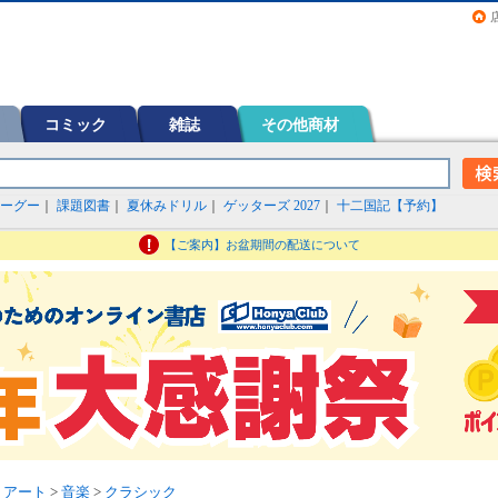
画（コミック）など在庫も充実
コミック
雑誌
その他商材
ーグー
｜
課題図書
｜
夏休みドリル
｜
ゲッターズ 2027
｜
十二国記【予約】
【ご案内】お盆期間の配送について
・アート
>
音楽
>
クラシック