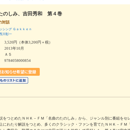
たのしみ、吉田秀和 第４巻
との対話
ッシング
Ｇａｋｋｅｎ
西川彰一
3,520円（本体3,200円＋税）
2013年10月
Ａ５
9784058000854
説をつとめたＮＨＫ－ＦＭ「名曲のたのしみ」から、ジャンル別に番組をセ
上にわたり解説をつとめ、多くのクラシック・ファンを育てたＮＨＫ－ＦＭ