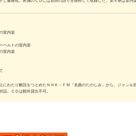
トし書籍化。附属のＣＤには吉田の語りを抜粋して収録した。第４巻は室内
の室内楽
ーベルトの室内楽
の室内楽
て
上にわたり解説をつとめたＮＨＫ－ＦＭ「名曲のたのしみ」から、ジャンル
対話。ＣＤは館外貸出不可。