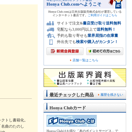
Honya Club.comへようこそ
Honya Club.comは日本出版販売株式会社が運営している
インターネット書店です。
ご利用ガイドはこちら
サイトで注文&
書店受け取り送料無料
宅配なら3,000円以上で
送料無料！
予約も取り寄せも
業界屈指の在庫量
外出先でも
検索や購入がカンタン！
店舗一覧はこちら
最近チェックした商品
履歴を残さない
Honya Clubカード
レクトし書籍化。
「名曲のたのし
Honya Clubはお得な「本のポイントサービス」で