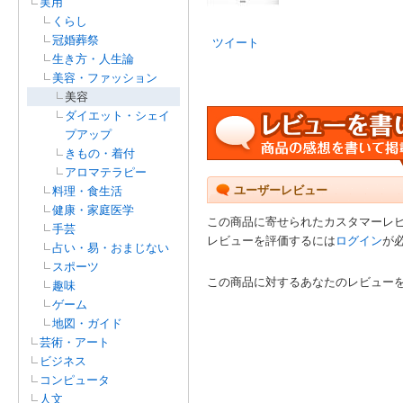
実用
くらし
冠婚葬祭
ツイート
生き方・人生論
美容・ファッション
美容
ダイエット・シェイ
プアップ
きもの・着付
アロマテラピー
ユーザーレビュー
料理・食生活
健康・家庭医学
この商品に寄せられたカスタマーレ
手芸
レビューを評価するには
ログイン
が
占い・易・おまじない
スポーツ
この商品に対するあなたのレビュー
趣味
ゲーム
地図・ガイド
芸術・アート
ビジネス
コンピュータ
人文