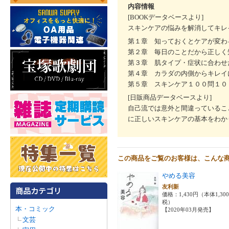
内容情報
[BOOKデータベースより]
スキンケアの悩みを解消してキレ
第１章 知っておくとケアが変わ
第２章 毎日のことだから正しく
第３章 肌タイプ・症状に合わせ
第４章 カラダの内側からキレイ
第５章 スキンケア１００問１０
[日販商品データベースより]
自己流では意外と間違っているこ
に正しいスキンケアの基本をわか
この商品をご覧のお客様は、こんな
やめる美容
友利新
価格：1,430円（本体1,30
税）
本・コミック
【2020年03月発売】
文芸