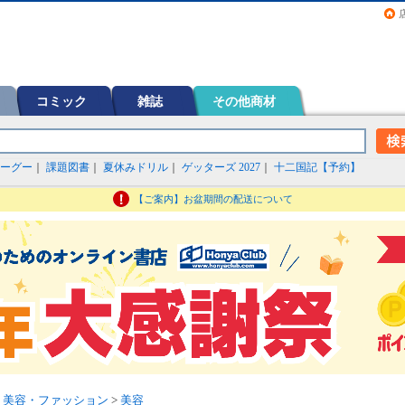
画（コミック）など在庫も充実
コミック
雑誌
その他商材
ーグー
｜
課題図書
｜
夏休みドリル
｜
ゲッターズ 2027
｜
十二国記【予約】
【ご案内】お盆期間の配送について
>
美容・ファッション
>
美容