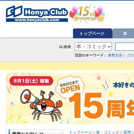
オンライン書店【ホンヤクラブ】はお好きな本屋での受け取りで送料無料！新刊予約・通販も。本（書籍）、雑誌、漫
トップページ
本
注目のキーワード：
東野圭吾
｜
グロ
トップページ
>
本・コミック
>
実用