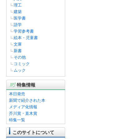
理工
建築
医学書
語学
学習参考書
絵本・児童書
文庫
新書
その他
コミック
ムック
特集情報
本日発売
新聞で紹介された本
メディア化情報
芥川賞・直木賞
特集一覧
このサイトについて