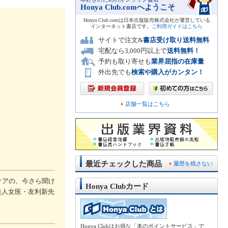
Honya Club.comへようこそ
Honya Club.comは日本出版販売株式会社が運営している
インターネット書店です。
ご利用ガイドはこちら
サイトで注文&
書店受け取り送料無料
宅配なら3,000円以上で
送料無料！
予約も取り寄せも
業界屈指の在庫量
外出先でも
検索や購入がカンタン！
店舗一覧はこちら
最近チェックした商品
履歴を残さない
ケアの、今さら聞け
Honya Clubカード
美人女医・友利新先
Honya Clubはお得な「本のポイントサービス」で