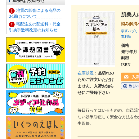
重要なお知らせ
地震の影響による商品の
肌美人
お届けについて
悩み解消
宅配注文の配送料・代金
引換手数料改定のお知らせ
学研パブリ
友利新
価格
発行年月
判型
ISBN
在庫状況
：品切れの
ためご注文いただけ
ません。入荷お知ら
せにご登録下さい
毎日行ってはいるものの、自己流
ない効果◎正しく安全な方法をわ
生監修。