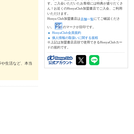
す。ご入会いただいたお客様には特典が盛りだくさ
ん！お近くのHonyaClub加盟書店でご入会、ご利用
いただけます。
Honya Club加盟書店は
にてご確認くださ
店舗一覧
い。
のマークが目印です。
HonyaClub会員規約
個人情報の取扱いに関する規程
※上記は加盟書店店頭で使用できるHonyaClubカー
ドの規約です。
事や生活など、本当