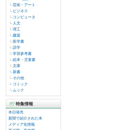
芸術・アート
ビジネス
コンピュータ
人文
理工
建築
医学書
語学
学習参考書
絵本・児童書
文庫
新書
その他
コミック
ムック
特集情報
本日発売
新聞で紹介された本
メディア化情報