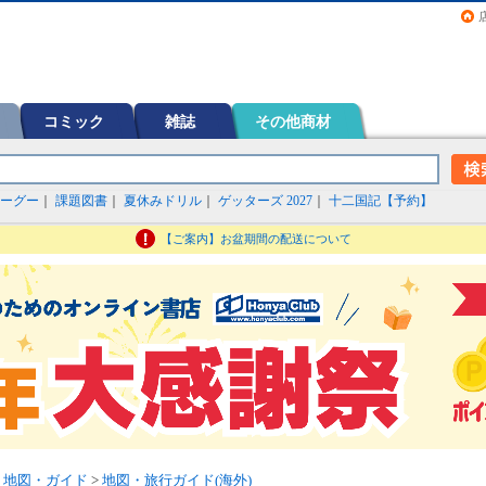
画（コミック）など在庫も充実
コミック
雑誌
その他商材
ーグー
｜
課題図書
｜
夏休みドリル
｜
ゲッターズ 2027
｜
十二国記【予約】
【ご案内】お盆期間の配送について
>
地図・ガイド
>
地図・旅行ガイド(海外)