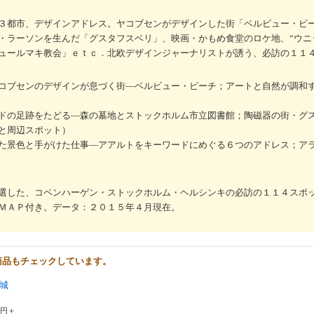
３都市、デザインアドレス。ヤコブセンがデザインした街「ベルビュー・ビ
・ラーソンを生んだ「グスタフスベリ」、映画・かもめ食堂のロケ地、“ウニ
ュールマキ教会」ｅｔｃ．北欧デザインジャーナリストが誘う、必訪の１１
コブセンのデザインが息づく街―ベルビュー・ビーチ；アートと自然が調和
ドの足跡をたどる―森の墓地とストックホルム市立図書館；陶磁器の街・グ
と周辺スポット）
た景色と手がけた仕事―アアルトをキーワードにめぐる６つのアドレス；ア
選した、コペンハーゲン・ストックホルム・ヘルシンキの必訪の１１４スポ
ＭＡＰ付き。データ：２０１５年４月現在。
商品もチェックしています。
城
0円＋