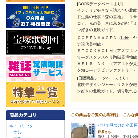
[BOOKデータベースより]
インテリア好きなら訪れたい北欧
ド生涯の仕事「森の墓地」、リサ
コ」、光の美しさに息をのむ「ミ
ン好きの北欧ガイド。
ＣＯＰＥＮＨＡＧＥＮ（巨匠・ヤ
ナ現代美術館）
ＳＴＯＣＫＨＯＬＭ（アスプルン
て―グスタフスベリ陶磁器博物館
ＨＥＬＳＩＮＫＩ（アアルトが見
を知る―アラビアファクトリー）
[日販商品データベースより]
北欧デザインジャーナリストが厳
ン好きの北欧ガイド。切り取れる
この商品をご覧のお客様は、こんな
パリで見つけた小田原
本・コミック
文芸
萩原さちこ
価格：1,760円（本体1,60