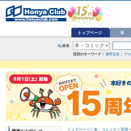
オンライン書店【ホンヤクラブ】はお好きな本屋での受け取りで送料無料！新刊予約・通販も。本（書籍）、雑誌、漫
トップページ
本
注目のキーワード：
東野圭吾
｜
グロ
トップページ
>
本・コミック
>
実用