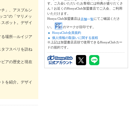
す。ご入会いただいたお客様には特典が盛りだくさ
ん！お近くのHonyaClub加盟書店でご入会、ご利用
ーチ」、アスプルン
いただけます。
ッコ”の「マリメッ
Honya Club加盟書店は
にてご確認くださ
店舗一覧
４スポット。デザイ
い。
のマークが目印です。
HonyaClub会員規約
する場所―ルイジア
個人情報の取扱いに関する規程
※上記は加盟書店店頭で使用できるHonyaClubカー
ドの規約です。
スタフスベリを訪ね
ラビアの歴史と現在
ットを紹介。デザイ