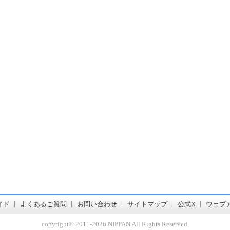
書店【ホンヤクラブ】はお好きな本屋での受け取りで送料無料！新刊予約・通販も。本（書籍）、雑誌、漫画（コミック）な
イド
よくあるご質問
お問い合わせ
サイトマップ
公式X
ウェブ
copyright© 2011-
2026 NIPPAN All Rights Reserved.