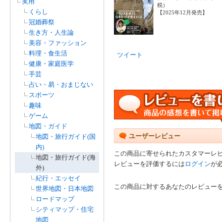
実用
税）
くらし
【2025年12月発売】
冠婚葬祭
生き方・人生論
美容・ファッション
料理・食生活
ツイート
健康・家庭医学
手芸
占い・易・おまじない
スポーツ
趣味
ゲーム
地図・ガイド
ユーザーレビュー
地図・旅行ガイド(国
内)
この商品に寄せられたカスタマーレ
地図・旅行ガイド(海
レビューを評価するには
ログイン
が
外)
紀行・エッセイ
この商品に対するあなたのレビュー
世界地図・日本地図
ロードマップ
シティマップ・住宅
地図