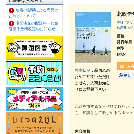
重要なお知らせ
地震の影響による商品の
北欧デ
お届けについて
学研パブリ
宅配注文の配送料・代金
萩原健太郎
引換手数料改定のお知らせ
価格
発行年月
判型
ISBN
在庫状況
：品切れの
ためご注文いただけ
ません。入荷お知ら
せにご登録下さい
北欧を旅するならぜひ訪れたい、
も、知識として楽しめるスポット
内容情報