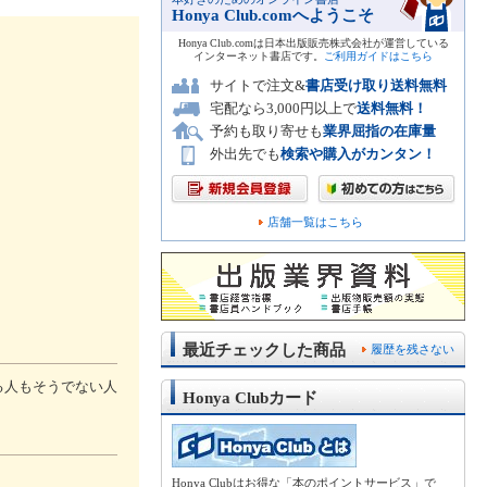
Honya Club.comへようこそ
Honya Club.comは日本出版販売株式会社が運営している
インターネット書店です。
ご利用ガイドはこちら
サイトで注文&
書店受け取り送料無料
宅配なら3,000円以上で
送料無料！
予約も取り寄せも
業界屈指の在庫量
外出先でも
検索や購入がカンタン！
店舗一覧はこちら
最近チェックした商品
履歴を残さない
る人もそうでない人
Honya Clubカード
！
Honya Clubはお得な「本のポイントサービス」で