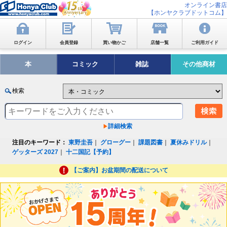
オンライン書店
【ホンヤクラブドットコム】
ログイン
会員登録
買い物かご
店舗一覧
ご利用ガイド
本
コミック
雑誌
その他商材
検索
詳細検索
注目のキーワード：
東野圭吾
｜
グローグー
｜
課題図書
｜
夏休みドリル
｜
ゲッターズ 2027
｜
十二国記【予約】
【ご案内】お盆期間の配送について