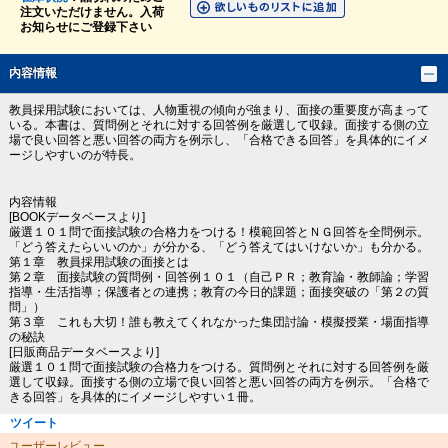
注文いただけません。入荷
お知らせにご登録下さい
内容情報
教員採用試験においては、人物重視の傾向が強まり、面接の重要度が高まって
いる。本書は、質問例とそれに対する回答例を厳選して収録。面接する側の立
場で良い回答と悪い回答の両方を例示し、「合格できる回答」を具体的にイメ
ージしやすいのが特長。
内容情報
[BOOKデータベースより]
厳選１０１問で面接試験の合格力をつける！模範回答とＮＧ回答を全問例示。
「どう答えたらいいのか」が分かる、「どう答えてはいけないか」も分かる。
第１章 教員採用試験の面接とは
第２章 面接試験の質問例・回答例１０１（自己ＰＲ；教育論・教師論；学習
指導・生活指導；保護者との連携；教育の今日的課題；面接突破の「第２の質
問」）
第３章 これも大切！誰も教えてくれなかった集団討論・模擬授業・場面指導
の秘訣
[日販商品データベースより]
厳選１０１問で面接試験の合格力をつける。質問例とそれに対する回答例を厳
選して収録。面接する側の立場で良い回答と悪い回答の両方を例示。「合格で
きる回答」を具体的にイメージしやすい１冊。
ツイート
ユーザーレビュー