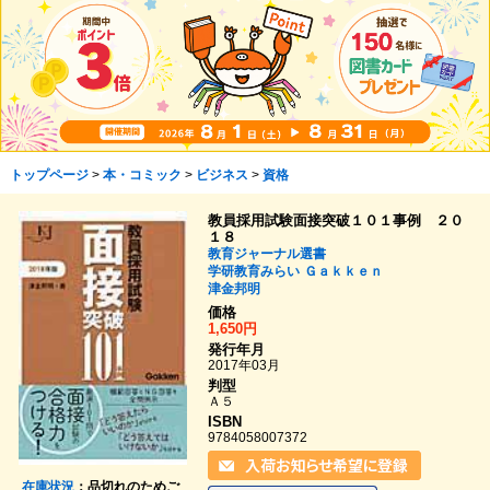
トップページ
>
本・コミック
>
ビジネス
>
資格
教員採用試験面接突破１０１事例 ２０
１８
教育ジャーナル選書
学研教育みらい
Ｇａｋｋｅｎ
津金邦明
価格
1,650円
発行年月
2017年03月
判型
Ａ５
ISBN
9784058007372
在庫状況
：品切れのためご