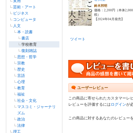
実用
鈴木邦明
芸術・アート
価格：2,200円（本体2,00
ビジネス
税）
コンピュータ
【2024年04月発売】
人文
本・読書
書店
ツイート
学校教育
復刻雑誌
思想・哲学
宗教
歴史
言語
心理
ユーザーレビュー
教育
福祉
この商品に寄せられたカスタマーレ
社会・文化
レビューを評価するには
ログイン
が
マスコミ・ジャーナリ
ズム
この商品に対するあなたのレビュー
政治
法律
理工