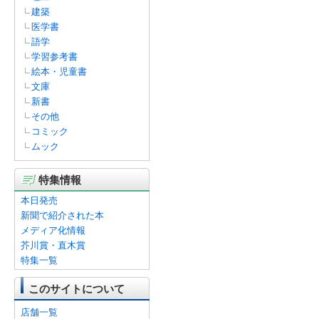
建築
医学書
語学
学習参考書
絵本・児童書
文庫
新書
その他
コミック
ムック
特集情報
本日発売
新聞で紹介された本
メディア化情報
芥川賞・直木賞
特集一覧
このサイトについて
店舗一覧