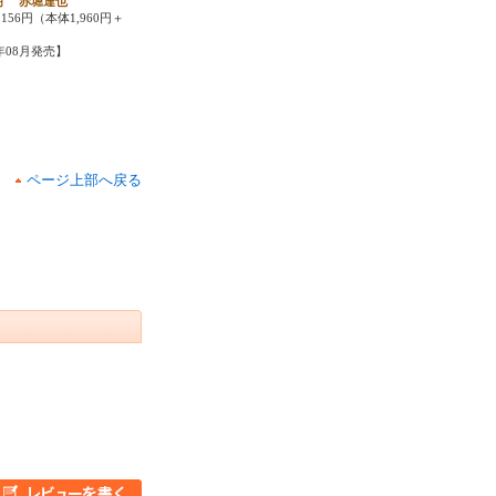
明 赤堀達也
156円（本体1,960円＋
2年08月発売】
ページ上部へ戻る