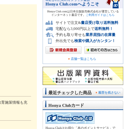
Honya Club.comへようこそ
Honya Club.comは日本出版販売株式会社が運営している
インターネット書店です。
ご利用ガイドはこちら
サイトで注文&
書店受け取り送料無料
宅配なら3,000円以上で
送料無料！
予約も取り寄せも
業界屈指の在庫量
外出先でも
検索や購入がカンタン！
店舗一覧はこちら
最近チェックした商品
履歴を残さない
教育施策情報も充
Honya Clubカード
Honya Clubはお得な「本のポイントサービス」で