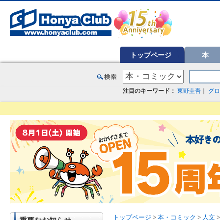
オンライン書店【ホンヤクラブ】はお好きな本屋での受け取りで送料無料！新刊予約・通販も。本（書籍）、雑誌、漫
トップページ
本
注目のキーワード：
東野圭吾
｜
グロ
トップページ
>
本・コミック
>
人文