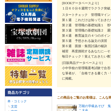
[BOOKデータベースより]
１日６０分６週間でラクラク突破
スタートチェック 管理職マイン
第１週 これだけは知っておきた
第２週 管理職の基礎知識１ 答
第３週 管理職の基礎知識２ 通
第４週 教育論文の４つのポイン
第５週 予想される論文の演習
第６週 面接・集団討議の秘訣
補習 再度挑戦するあなたに―そ
毎日チェック！覚えておきたい教
[日販商品データベースより]
小中学校の管理職選考試験で合否
な筆者が、「合格できる書く力・
に掲載。
この商品をご覧のお客様は、こんな
本・コミック
万能の学級あそび 鬼
文芸
こ大全