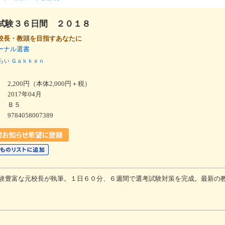
試験３６日間 ２０１８
校長・教頭を目指すあなたに
ーナル選書
らい
Ｇａｋｋｅｎ
2,200円（本体2,000円＋税）
2017年04月
Ｂ５
9784058007389
験豊富な元校長が執筆。１日６０分、６週間で選考試験対策を完成。最新の