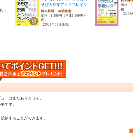
鈴木邦
そび＆授業アイスブレイク
価格：2,
税）
0円＋
鈴木邦明 赤堀達也
【202
価格：1,980円（本体1,800円＋
税）
【2021年01月発売】
ビューはまだありません。
必要です。
を投稿することができます。