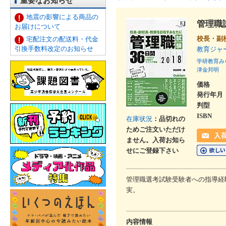
重要なお知らせ
地震の影響による商品の
管理職
お届けについて
校長・副
宅配注文の配送料・代金
引換手数料改定のお知らせ
教育ジャ
学研教育み
津金邦明
価格
発行年月
判型
ISBN
在庫状況
：品切れの
ためご注文いただけ
ません。入荷お知ら
せにご登録下さい
管理職選考試験受験者への指導経
実。
内容情報