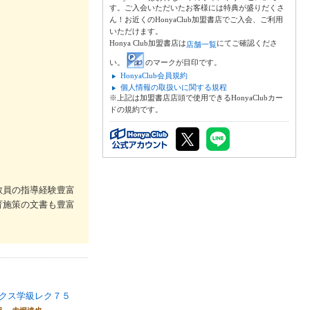
す。ご入会いただいたお客様には特典が盛りだくさ
ん！お近くのHonyaClub加盟書店でご入会、ご利用
いただけます。
Honya Club加盟書店は
にてご確認くださ
店舗一覧
い。
のマークが目印です。
HonyaClub会員規約
個人情報の取扱いに関する規程
※上記は加盟書店店頭で使用できるHonyaClubカー
ドの規約です。
教員の指導経験豊富
育施策の文書も豊富
クス学級レク７５