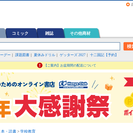
画（コミック）など在庫も充実
コミック
雑誌
その他商材
ーグー
｜
課題図書
｜
夏休みドリル
｜
ゲッターズ 2027
｜
十二国記【予約】
【ご案内】お盆期間の配送について
>
本・読書
>
学校教育