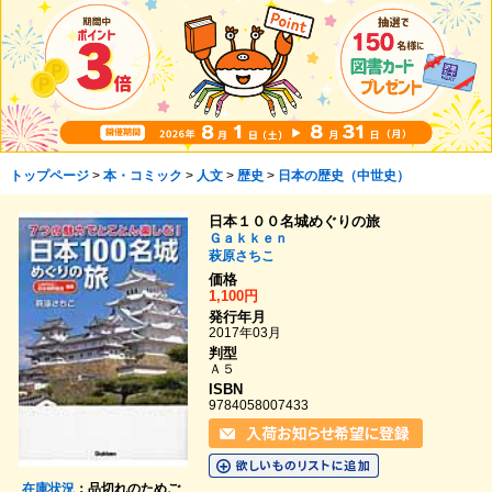
トップページ
>
本・コミック
>
人文
>
歴史
>
日本の歴史（中世史）
日本１００名城めぐりの旅
Ｇａｋｋｅｎ
萩原さちこ
価格
1,100円
発行年月
2017年03月
判型
Ａ５
ISBN
9784058007433
在庫状況
：品切れのためご