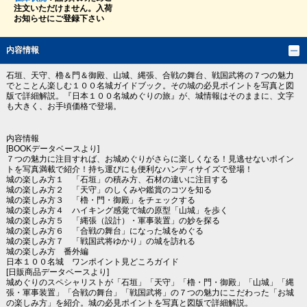
注文いただけません。入荷
お知らせにご登録下さい
内容情報
石垣、天守、櫓＆門＆御殿、山城、縄張、合戦の舞台、戦国武将の７つの魅力
でとことん楽しむ１００名城ガイドブック。その城の必見ポイントを写真と図
版で詳細解説。『日本１００名城めぐりの旅』が、城情報はそのままに、文字
も大きく、お手頃価格で登場。
内容情報
[BOOKデータベースより]
７つの魅力に注目すれば、お城めぐりがさらに楽しくなる！見逃せないポイン
トを写真満載で紹介！持ち運びにも便利なハンディサイズで登場！
城の楽しみ方１ 「石垣」の積み方、石材の違いに注目する
城の楽しみ方２ 「天守」のしくみや鑑賞のコツを知る
城の楽しみ方３ 「櫓・門・御殿」をチェックする
城の楽しみ方４ ハイキング感覚で城の原型「山城」を歩く
城の楽しみ方５ 「縄張（設計）・軍事装置」の妙を探る
城の楽しみ方６ 「合戦の舞台」になった城をめぐる
城の楽しみ方７ 「戦国武将ゆかり」の城を訪れる
城の楽しみ方 番外編
日本１００名城 ワンポイント見どころガイド
[日販商品データベースより]
城めぐりのスペシャリストが「石垣」「天守」「櫓・門・御殿」「山城」「縄
張・軍事装置」「合戦の舞台」「戦国武将」の７つの魅力にこだわった「お城
の楽しみ方」を紹介。城の必見ポイントを写真と図版で詳細解説。