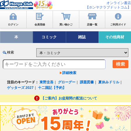
オンライン書店
【ホンヤクラブドットコム】
ログイン
会員登録
買い物かご
店舗一覧
ご利用ガイド
本
コミック
雑誌
その他商材
検索
詳細検索
注目のキーワード：
東野圭吾
｜
グローグー
｜
課題図書
｜
夏休みドリル
｜
ゲッターズ 2027
｜
十二国記【予約】
【ご案内】お盆期間の配送について