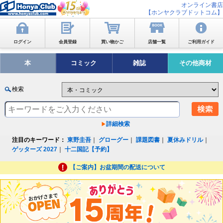
オンライン書店
【ホンヤクラブドットコム】
ログイン
会員登録
買い物かご
店舗一覧
ご利用ガイド
本
コミック
雑誌
その他商材
検索
詳細検索
注目のキーワード：
東野圭吾
｜
グローグー
｜
課題図書
｜
夏休みドリル
｜
ゲッターズ 2027
｜
十二国記【予約】
【ご案内】お盆期間の配送について