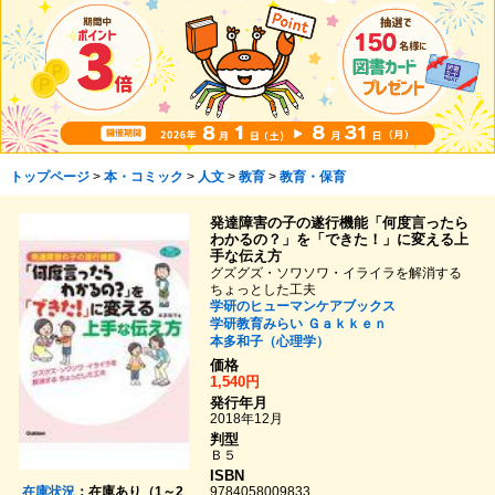
トップページ
>
本・コミック
>
人文
>
教育
>
教育・保育
発達障害の子の遂行機能「何度言ったら
わかるの？」を「できた！」に変える上
手な伝え方
グズグズ・ソワソワ・イライラを解消する
ちょっとした工夫
学研のヒューマンケアブックス
学研教育みらい
Ｇａｋｋｅｎ
本多和子（心理学）
価格
1,540円
発行年月
2018年12月
判型
Ｂ５
ISBN
在庫状況
：在庫あり（1～2
9784058009833