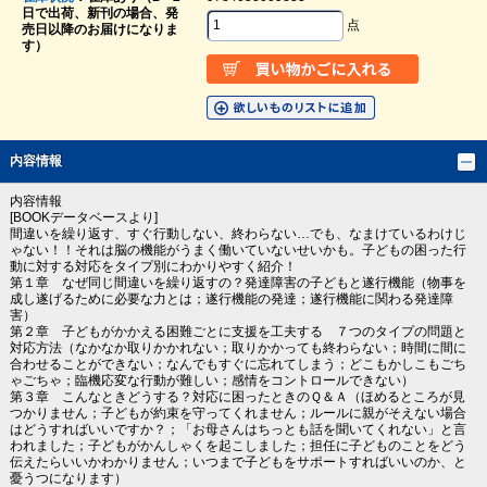
日で出荷、新刊の場合、発
点
売日以降のお届けになりま
す）
内容情報
内容情報
[BOOKデータベースより]
間違いを繰り返す、すぐ行動しない、終わらない…でも、なまけているわけじ
ゃない！！それは脳の機能がうまく働いていないせいかも。子どもの困った行
動に対する対応をタイプ別にわかりやすく紹介！
第１章 なぜ同じ間違いを繰り返すの？発達障害の子どもと遂行機能（物事を
成し遂げるために必要な力とは；遂行機能の発達；遂行機能に関わる発達障
害）
第２章 子どもがかかえる困難ごとに支援を工夫する ７つのタイプの問題と
対応方法（なかなか取りかかれない；取りかかっても終わらない；時間に間に
合わせることができない；なんでもすぐに忘れてしまう；どこもかしこもごち
ゃごちゃ；臨機応変な行動が難しい；感情をコントロールできない）
第３章 こんなときどうする？対応に困ったときのＱ＆Ａ（ほめるところが見
つかりません；子どもが約束を守ってくれません；ルールに親がそえない場合
はどうすればいいですか？；「お母さんはちっとも話を聞いてくれない」と言
われました；子どもがかんしゃくを起こしました；担任に子どものことをどう
伝えたらいいかわかりません；いつまで子どもをサポートすればいいのか、と
憂うつになります）