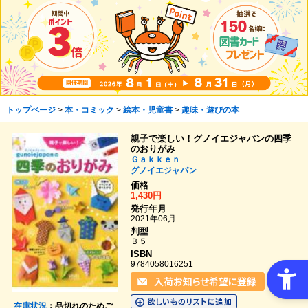
トップページ
>
本・コミック
>
絵本・児童書
>
趣味・遊びの本
親子で楽しい！グノイエジャパンの四季
のおりがみ
Ｇａｋｋｅｎ
グノイエジャパン
価格
1,430円
発行年月
2021年06月
判型
Ｂ５
ISBN
9784058016251
在庫状況
：品切れのためご