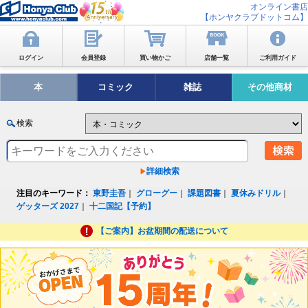
オンライン書店
【ホンヤクラブドットコム】
ログイン
会員登録
買い物かご
店舗一覧
ご利用ガイド
本
コミック
雑誌
その他商材
検索
詳細検索
注目のキーワード：
東野圭吾
｜
グローグー
｜
課題図書
｜
夏休みドリル
｜
ゲッターズ 2027
｜
十二国記【予約】
【ご案内】お盆期間の配送について