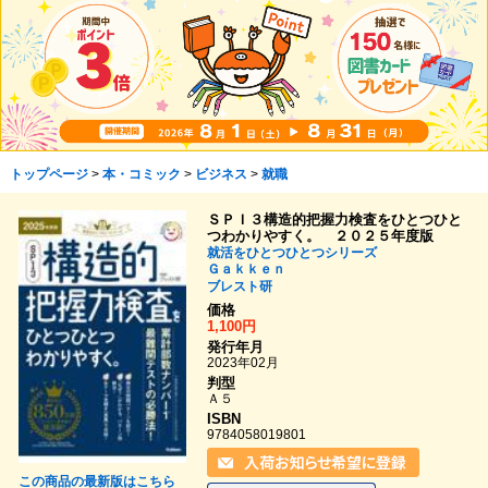
トップページ
>
本・コミック
>
ビジネス
>
就職
ＳＰＩ３構造的把握力検査をひとつひと
つわかりやすく。 ２０２５年度版
就活をひとつひとつシリーズ
Ｇａｋｋｅｎ
ブレスト研
価格
1,100円
発行年月
2023年02月
判型
Ａ５
ISBN
9784058019801
この商品の最新版はこちら