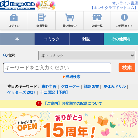
オンライン書店
【ホンヤクラブドットコム】
ログイン
会員登録
買い物かご
店舗一覧
ご利用ガイド
本
コミック
雑誌
その他商材
検索
詳細検索
注目のキーワード：
東野圭吾
｜
グローグー
｜
課題図書
｜
夏休みドリル
｜
ゲッターズ 2027
｜
十二国記【予約】
【ご案内】お盆期間の配送について