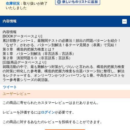
在庫状況
：取り扱いが終了
いたしました
内容情報
内容情報
[BOOKデータベースより]
累計部数ナンバー１。最難関テストの必勝法！頻出の問題パターンを紹介！
「なぜ？」がわかる、パターン別解法！各テーマ見開き（表裏）で完結！
第０章 構造的把握力検査とは？
第１章 パターン別解法（非言語系；言語系）
第２章 演習問題５０（非言語系；言語系）
[日販商品データベースより]
就職活動の中で、最も難解かつ対策がしづらいと言われる、構造的把握力検査
の対策に特化した参考書。構造的把握力検査を出題パターン別に整理し、解法
をレクチャーする、オンリーワンかつナンバーワンな１冊。中高生のベストセ
ラー参考書シリーズの就活版。
ツイート
ユーザーレビュー
この商品に寄せられたカスタマーレビューはまだありません。
レビューを評価するには
ログイン
が必要です。
この商品に対するあなたのレビューを投稿することができます。