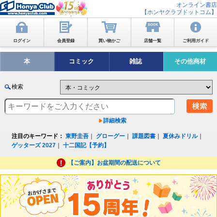
オンライン書店
【ホンヤクラブドットコム】
ログイン
会員登録
買い物かご
店舗一覧
ご利用ガイド
本
コミック
雑誌
その他商材
検索
詳細検索
注目のキーワード：
東野圭吾
｜
グローグー
｜
課題図書
｜
夏休みドリル
｜
ゲッターズ 2027
｜
十二国記【予約】
【ご案内】お盆期間の配送について