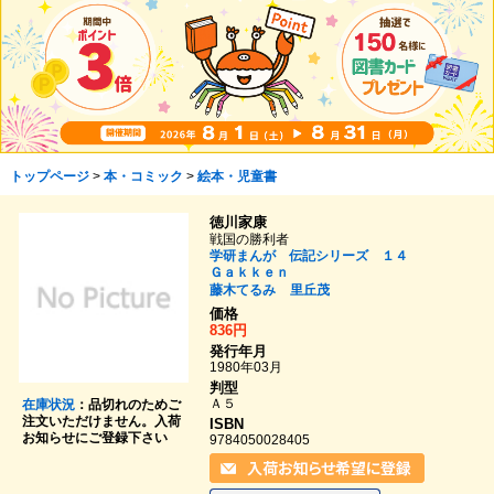
トップページ
>
本・コミック
>
絵本・児童書
徳川家康
戦国の勝利者
学研まんが 伝記シリーズ １４
Ｇａｋｋｅｎ
藤木てるみ
里丘茂
価格
836円
発行年月
1980年03月
判型
Ａ５
在庫状況
：品切れのためご
注文いただけません。入荷
ISBN
お知らせにご登録下さい
9784050028405