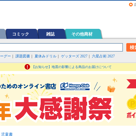
画（コミック）など在庫も充実
コミック
雑誌
その他商材
ーグー
｜
課題図書
｜
夏休みドリル
｜
ゲッターズ 2027
｜
六星占術 2027
【お知らせ】地震の影響による商品のお届けについて
・児童書