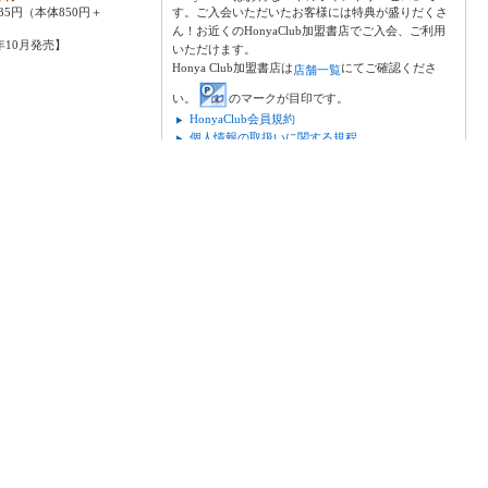
35円（本体850円＋
す。ご入会いただいたお客様には特典が盛りだくさ
ん！お近くのHonyaClub加盟書店でご入会、ご利用
9年10月発売】
いただけます。
Honya Club加盟書店は
にてご確認くださ
店舗一覧
い。
のマークが目印です。
HonyaClub会員規約
個人情報の取扱いに関する規程
ページ上部へ戻る
※上記は加盟書店店頭で使用できるHonyaClubカー
ドの規約です。