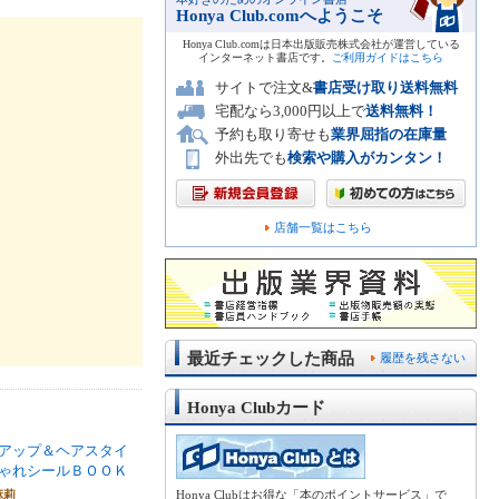
Honya Club.comへようこそ
Honya Club.comは日本出版販売株式会社が運営している
インターネット書店です。
ご利用ガイドはこちら
サイトで注文&
書店受け取り送料無料
宅配なら3,000円以上で
送料無料！
予約も取り寄せも
業界屈指の在庫量
外出先でも
検索や購入がカンタン！
店舗一覧はこちら
最近チェックした商品
履歴を残さない
Honya Clubカード
アップ＆ヘアスタイ
ゃれシールＢＯＯＫ
麻莉
Honya Clubはお得な「本のポイントサービス」で