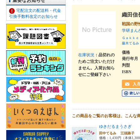
重要なお知らせ
宅配注文の配送料・代金
織田信
引換手数料改定のお知らせ
戦国の野
学研まん
Ｇａｋｋｅ
藤木てるみ
価格
在庫状況
：品切れの
発行年月
ためご注文いただけ
判型
ません。入荷お知ら
ISBN
せにご登録下さい
この商品をご覧のお客様は、こんな
ゆきだるまうさぎ
田中てるみ 江頭路子
価格：1,430円（本体1,30