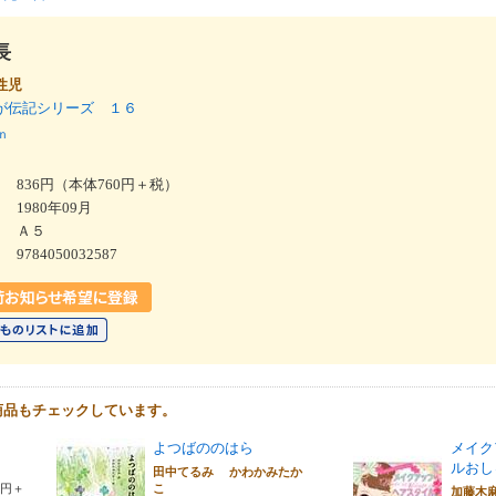
長
性児
が伝記シリーズ １６
ｎ
836円（本体760円＋税）
1980年09月
Ａ５
9784050032587
商品もチェックしています。
よつばののはら
メイク
ルおし
田中てるみ かわかみたか
0円＋
こ
加藤木