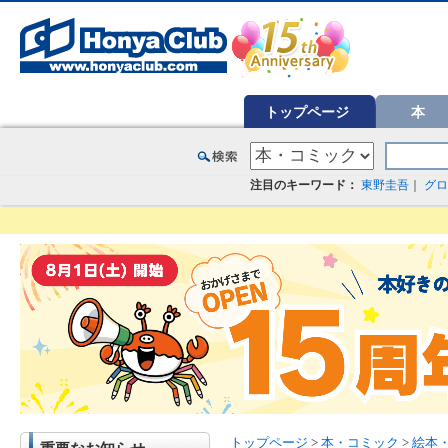
オンライン書店【ホンヤクラブ】はお好きな本屋での受け取りで送料無料！新刊予約・通販も。本（書籍）、雑誌、漫
トップページ
本
注目のキーワード：
東野圭吾
｜
グロ
トップページ
>
本・コミック
>
絵本