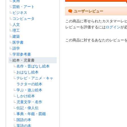
実用
芸術・アート
ユーザーレビュー
ビジネス
コンピュータ
この商品に寄せられたカスタマーレ
人文
レビューを評価するには
ログイン
が
理工
建築
この商品に対するあなたのレビュー
医学書
語学
学習参考書
絵本・児童書
名作・昔ばなし絵本
おはなし絵本
テレビ・アニメ・キャ
ラクターの絵本
学ぶ・遊ぶ絵本
しかけ絵本
児童文学・名作
伝記・偉人伝
事典・年鑑・図鑑
国語の本
英語の本