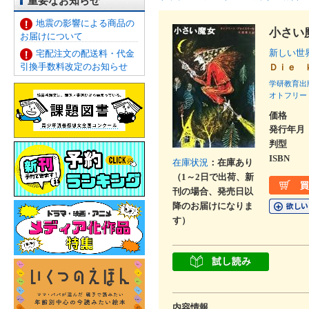
重要なお知らせ
地震の影響による商品の
小さい
お届けについて
新しい世
宅配注文の配送料・代金
引換手数料改定のお知らせ
Ｄｉｅ 
学研教育出
オトフリー
価格
発行年月
判型
ISBN
在庫状況
：在庫あり
（1～2日で出荷、新
刊の場合、発売日以
降のお届けになりま
す）
内容情報