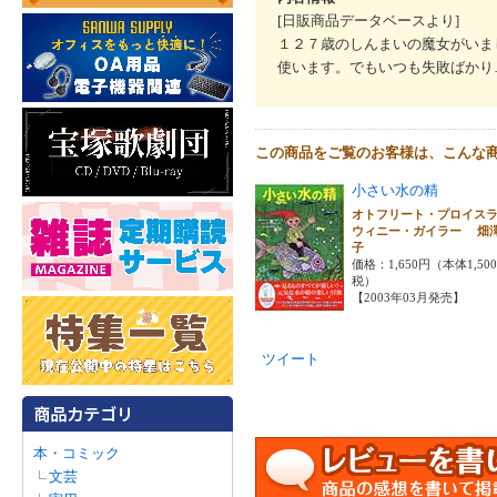
[日販商品データベースより]
１２７歳のしんまいの魔女がいま
使います。でもいつも失敗ばかり
この商品をご覧のお客様は、こんな
小さい水の精
オトフリート・プロイス
ウィニー・ガイラー 畑
子
価格：1,650円（本体1,50
税）
【2003年03月発売】
ツイート
本・コミック
文芸