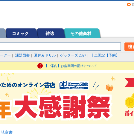
画（コミック）など在庫も充実
コミック
雑誌
その他商材
ーグー
｜
課題図書
｜
夏休みドリル
｜
ゲッターズ 2027
｜
十二国記【予約】
【ご案内】お盆期間の配送について
・児童書