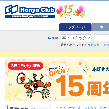
オンライン書店【ホンヤクラブ】はお好きな本屋での受け取りで送料無料！新刊予約・通販も。本（書籍）、雑誌、漫
トップページ
本
注目のキーワード：
東野圭吾
｜
グロ
トップページ
>
本・コミック
>
絵本