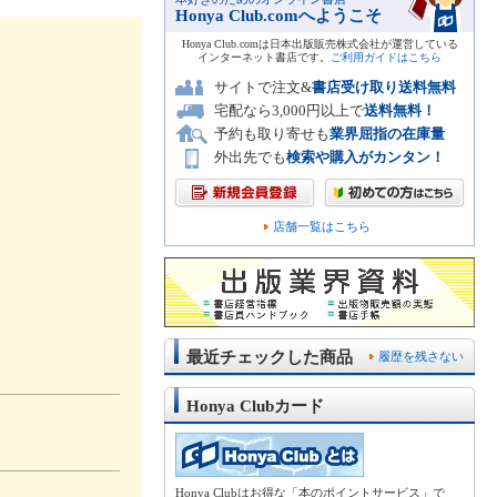
Honya Club.comへようこそ
Honya Club.comは日本出版販売株式会社が運営している
インターネット書店です。
ご利用ガイドはこちら
サイトで注文&
書店受け取り送料無料
宅配なら3,000円以上で
送料無料！
予約も取り寄せも
業界屈指の在庫量
外出先でも
検索や購入がカンタン！
店舗一覧はこちら
最近チェックした商品
履歴を残さない
Honya Clubカード
Honya Clubはお得な「本のポイントサービス」で