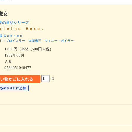
魔女
界の童話シリーズ
ｋｌｅｉｎｅ Ｈｅｘｅ．
版
Ｇａｋｋｅｎ
ト・プロイスラー
大塚勇三
ウィニー・ガイラー
1,650円（本体1,500円＋税）
1982年06月
Ａ６
9784051046477
点