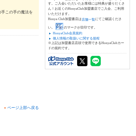
す。ご入会いただいたお客様には特典が盛りだくさ
ん！お近くのHonyaClub加盟書店でご入会、ご利用
の手この手の魔法を
いただけます。
Honya Club加盟書店は
にてご確認くださ
店舗一覧
い。
のマークが目印です。
HonyaClub会員規約
個人情報の取扱いに関する規程
※上記は加盟書店店頭で使用できるHonyaClubカー
ドの規約です。
ページ上部へ戻る