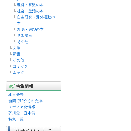
理科・算数の本
社会・生活の本
自由研究・課外活動の
本
趣味・遊びの本
学習漫画
その他
文庫
新書
その他
コミック
ムック
特集情報
本日発売
新聞で紹介された本
メディア化情報
芥川賞・直木賞
特集一覧
このサイトについて