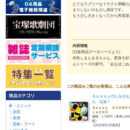
とてもラブリーなイラスト満載の
まりしないのも少し残念です。
もう少し大きくなってから再度遊
内容情報
[日販商品データベースより]
仲良しまんまるちゃん、変身大好
んシリーズの新刊。「あなぼこぬ
この商品をご覧のお客様は、こんな
Ｓａｓｓｙのしかけえ
ん ばあ！
本・コミック
Ｓａｓｓｙ ＤＡＤＷ
文芸
ＬａＺＯＯ
価格：1,760円（本体1,60
実用
税）
芸術・アート
【2026年02月発売】