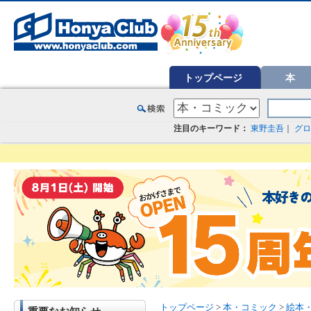
オンライン書店【ホンヤクラブ】はお好きな本屋での受け取りで送料無料！新刊予約・通販も。本（書籍）、雑誌、漫
トップページ
本
注目のキーワード：
東野圭吾
｜
グロ
トップページ
>
本・コミック
>
絵本