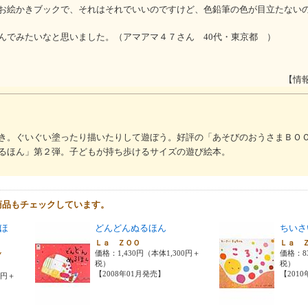
お絵かきブックで、それはそれでいいのですけど、色鉛筆の色が目立たない
んでみたいなと思いました。（アマアマ４７さん 40代・東京都 ）
【情
き。ぐいぐい塗ったり描いたりして遊ぼう。好評の「あそびのおうさまＢＯ
るほん」第２弾。子どもが持ち歩けるサイズの遊び絵本。
商品もチェックしています。
ほ
どんどんぬるほん
ちいさ
Ｌａ ＺＯＯ
Ｌａ 
価格：1,430円（本体1,300円＋
価格：8
ＡＹ
税）
税）
【2008年01月発売】
【201
0円＋