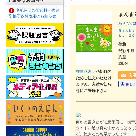
重要なお知らせ
宅配注文の配送料・代金
まんま
引換手数料改定のお知らせ
あそびの
Ｇａｋｋｅ
Ｌａ ＺＯ
価格
発行年月
判型
ISBN
在庫状況
：品切れの
ためご注文いただけ
ません。入荷お知ら
せにご登録下さい
何かと書きたがる息子用に、携帯
タイトル通り真ん中が穴になって
が、飽きるのも早かったです。