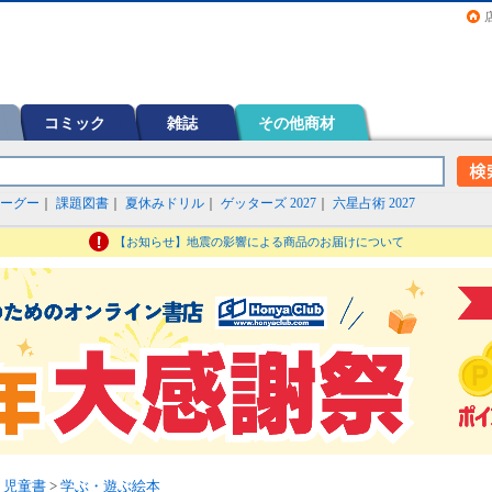
画（コミック）など在庫も充実
コミック
雑誌
その他商材
ーグー
｜
課題図書
｜
夏休みドリル
｜
ゲッターズ 2027
｜
六星占術 2027
【お知らせ】地震の影響による商品のお届けについて
・児童書
>
学ぶ・遊ぶ絵本