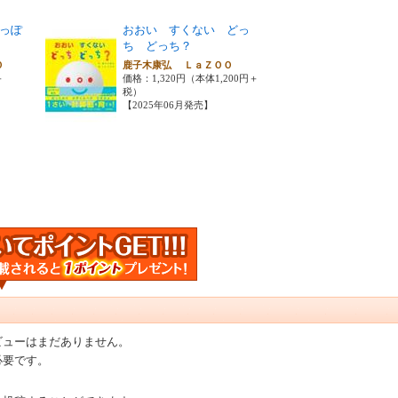
っぽ
おおい すくない どっ
ち どっち？
ＯＯ
鹿子木康弘 ＬａＺＯＯ
＋
価格：1,320円（本体1,200円＋
税）
【2025年06月発売】
ビューはまだありません。
必要です。