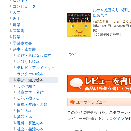
ビジネス
コンピュータ
おめんえほんしっぽし
人文
だあれ？
理工
わだことみ Ｌａ Ｚ
建築
価格：990円（本体900円
税）
医学書
【2016年01月発売】
語学
学習参考書
絵本・児童書
ツイート
名作・昔ばなし絵本
おはなし絵本
テレビ・アニメ・キャ
ラクターの絵本
学ぶ・遊ぶ絵本
しかけ絵本
児童文学・名作
伝記・偉人伝
ユーザーレビュー
事典・年鑑・図鑑
国語の本
この商品に寄せられたカスタマーレ
英語の本
レビューを評価するには
ログイン
が
理科・算数の本
社会・生活の本