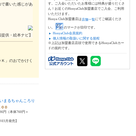
す。ご入会いただいたお客様には特典が盛りだくさ
ので書いた感じがあ
ん！お近くのHonyaClub加盟書店でご入会、ご利用
いただけます。
Honya Club加盟書店は
にてご確認くださ
店舗一覧
い。
のマークが目印です。
HonyaClub会員規約
報提供・絵本ナビ】
個人情報の取扱いに関する規程
※上記は加盟書店店頭で使用できるHonyaClubカー
ドの規約です。
ＯＫ」のおでかけく
いまるちゃんころり
ＺＯＯ
36円（本体760円＋
0年03月発売】