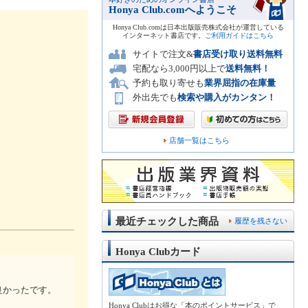
Honya Club.comへようこそ
Honya Club.comは日本出版販売株式会社が運営している
インターネット書店です。
ご利用ガイドはこちら
サイトで注文&
書店受け取り送料無料
宅配なら3,000円以上で
送料無料！
予約も取り寄せも
業界屈指の在庫量
外出先でも
検索や購入がカンタン！
店舗一覧はこちら
最近チェックした商品
履歴を残さない
Honya Clubカード
良かったです。
Honya Clubはお得な「本のポイントサービス」で