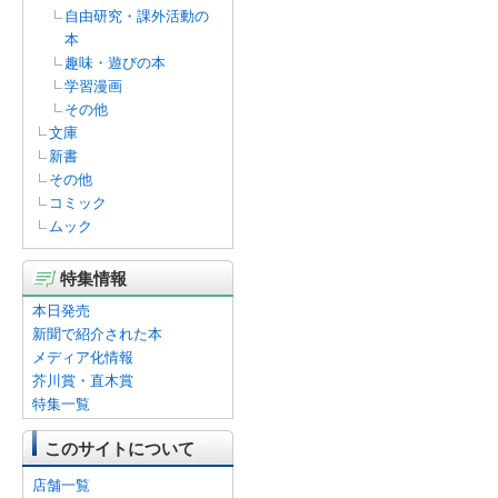
自由研究・課外活動の
本
趣味・遊びの本
学習漫画
その他
文庫
新書
その他
コミック
ムック
特集情報
本日発売
新聞で紹介された本
メディア化情報
芥川賞・直木賞
特集一覧
このサイトについて
店舗一覧