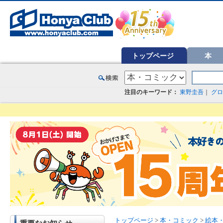
オンライン書店【ホンヤクラブ】はお好きな本屋での受け取りで送料無料！新刊予約・通販も。本（書籍）、雑誌、漫
トップページ
本
注目のキーワード：
東野圭吾
｜
グロ
トップページ
>
本・コミック
>
絵本