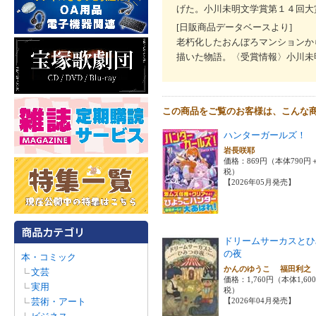
げた。小川未明文学賞第１４回大
[日販商品データベースより]
老朽化したおんぼろマンションか
描いた物語。〈受賞情報〉小川未
この商品をご覧のお客様は、こんな
ハンターガールズ！
岩長咲耶
価格：869円（本体790円
税）
【2026年05月発売】
ドリームサーカスとひ
の夜
本・コミック
かんのゆうこ 福田利
文芸
価格：1,760円（本体1,60
実用
税）
芸術・アート
【2026年04月発売】