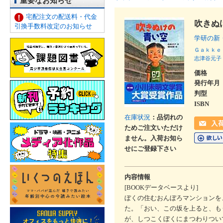
重要なお知らせ
宅配注文の配送料・代金
吹きぬ
引換手数料改定のお知らせ
学研の新
Ｇａｋｋｅ
志津谷元子
価格
発行年月
判型
ISBN
在庫状況
：品切れの
ためご注文いただけ
ません。入荷お知ら
せにご登録下さい
内容情報
[BOOKデータベースより]
ぼくの住むおんぼろマンションを
た。「おい、この坂を上ると、も
が、しつこくぼくにまつわりつい