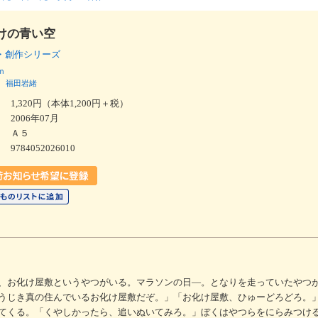
けの青い空
・創作シリーズ
ｎ
福田岩緒
1,320円（本体1,200円＋税）
2006年07月
Ａ５
9784052026010
、お化け屋敷というやつがいる。マラソンの日―。となりを走っていたやつ
うじき真の住んでいるお化け屋敷だぞ。」「お化け屋敷、ひゅーどろどろ。
てくる。「くやしかったら、追いぬいてみろ。」ぼくはやつらをにらみつけ