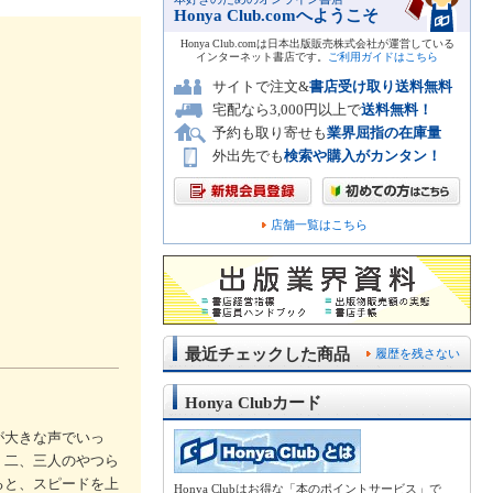
Honya Club.comへようこそ
Honya Club.comは日本出版販売株式会社が運営している
インターネット書店です。
ご利用ガイドはこちら
サイトで注文&
書店受け取り送料無料
宅配なら3,000円以上で
送料無料！
予約も取り寄せも
業界屈指の在庫量
外出先でも
検索や購入がカンタン！
店舗一覧はこちら
最近チェックした商品
履歴を残さない
Honya Clubカード
が大きな声でいっ
」二、三人のやつら
ると、スピードを上
Honya Clubはお得な「本のポイントサービス」で