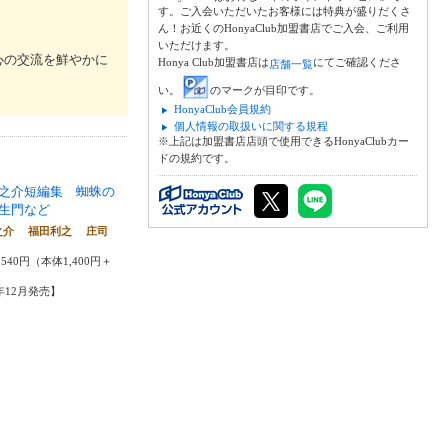
す。ご入会いただいたお客様には特典が盛りだくさ
ん！お近くのHonyaClub加盟書店でご入会、ご利用
いただけます。
心の交流を鮮やかに
Honya Club加盟書店は
にてご確認くださ
店舗一覧
い。
のマークが目印です。
HonyaClub会員規約
個人情報の取扱いに関する規程
※上記は加盟書店店頭で使用できるHonyaClubカー
ドの規約です。
之介短編集 蜘蛛の
生門など
之介 福田利之 庄司
540円（本体1,400円＋
4年12月発売】