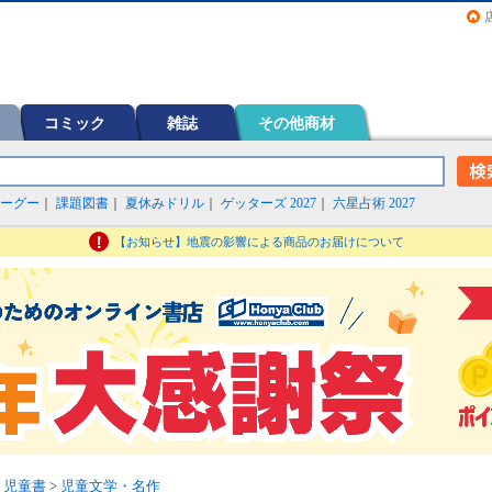
画（コミック）など在庫も充実
コミック
雑誌
その他商材
ーグー
｜
課題図書
｜
夏休みドリル
｜
ゲッターズ 2027
｜
六星占術 2027
【お知らせ】地震の影響による商品のお届けについて
・児童書
>
児童文学・名作