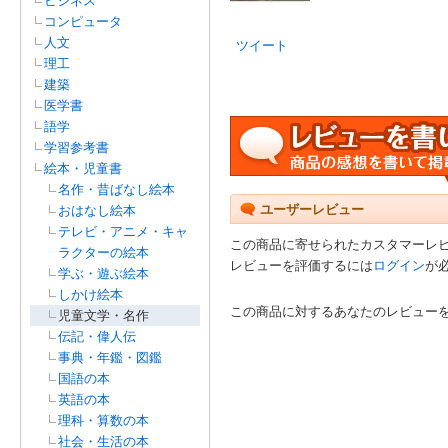
ビジネス
コンピュータ
人文
ツイート
理工
建築
医学書
語学
学習参考書
絵本・児童書
名作・昔ばなし絵本
ユーザーレビュー
おはなし絵本
テレビ・アニメ・キャ
この商品に寄せられたカスタマーレ
ラクターの絵本
レビューを評価するには
ログイン
が
学ぶ・遊ぶ絵本
しかけ絵本
この商品に対するあなたのレビュー
児童文学・名作
伝記・偉人伝
事典・年鑑・図鑑
国語の本
英語の本
理科・算数の本
社会・生活の本