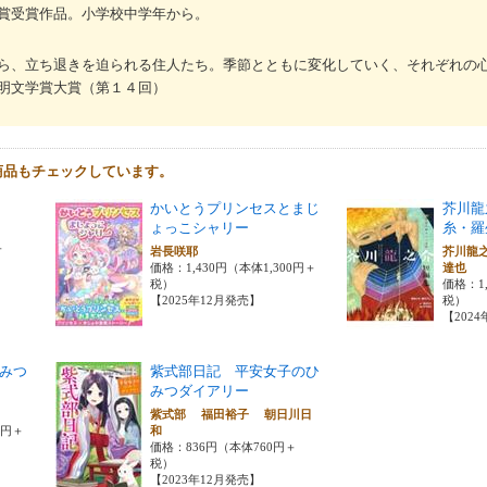
賞受賞作品。小学校中学年から。
ら、立ち退きを迫られる住人たち。季節とともに変化していく、それぞれの
明文学賞大賞（第１４回）
商品もチェックしています。
かいとうプリンセスとまじ
芥川龍
ょっこシャリー
糸・羅
＋
岩長咲耶
芥川龍
価格：1,430円（本体1,300円＋
達也
税）
価格：1,
【2025年12月発売】
税）
【202
みつ
紫式部日記 平安女子のひ
みつダイアリー
之
紫式部 福田裕子 朝日川日
0円＋
和
価格：836円（本体760円＋
税）
【2023年12月発売】